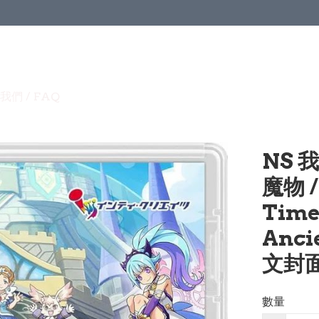
我們 / FAQ
NS 
魔物 /
Time
Anci
文封面
數量