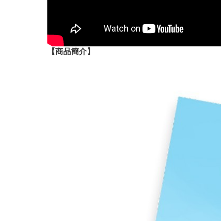
【
商品
簡介】