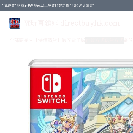
* 免運費* 購買2件產品或以上免費順豐送貨 *只限網店購買*
電玩直銷網 directbuyhk.com
全部商品
【特價清貨】
激安電子城
付款方式
送貨方式
關於