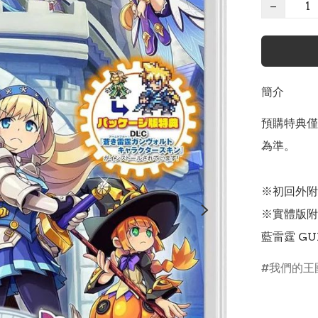
−
簡介
預購特典僅
為準。

※初回外附特
※實體版附
藍雷霆 GU
我們的王