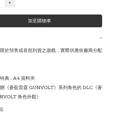
+
加至購物車
−
限於預售或首批到貨之遊戲，實際供應依廠商分配
典 : A4 資料夾

贈《蒼藍雷霆 GUNVOLT》系列角色的 DLC《蒼
NVOLT 角色外觀》
國