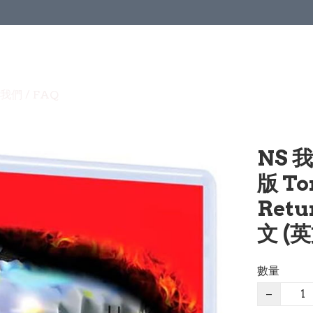
我們 / FAQ
NS 
版 To
Retur
文 (
數量
−