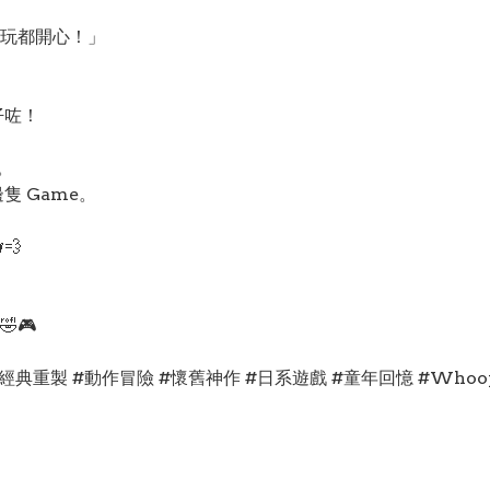
家玩都開心！」
仔咗！
。
。
隻 Game。
💨
🎮
 #經典重製 #動作冒險 #懷舊神作 #日系遊戲 #童年回憶 #Whoop