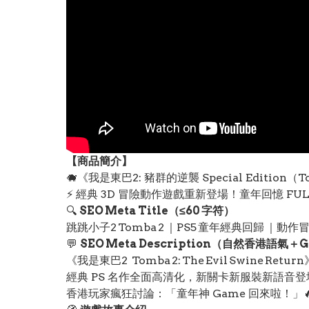
【
商品
簡介】
🐗《我是東巴2: 豬群的逆襲 Special Edition（Tomb
⚡ 經典 3D 冒險動作遊戲重新登場！童年回憶 FUL
🔍
SEO Meta Title（≤60 字符）
跳跳小子2 Tomba 2 ｜PS5 童年經典回歸 ｜動
💬
SEO Meta Description（自然香港語氣＋
《我是東巴2 Tomba 2: The Evil Swine Re
經典 PS 名作全面高清化，新關卡新服裝新語音登
香港玩家瘋狂討論：「童年神 Game 回來啦！」