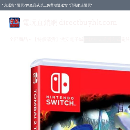
* 免運費* 購買2件產品或以上免費順豐送貨 *只限網店購買*
電玩直銷網 directbuyhk.com
全部商品
【特價清貨】
激安電子城
付款方式
送貨方式
關於