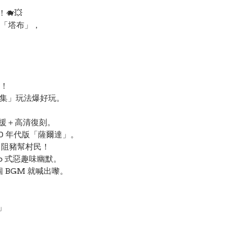
🐗💥
「塔布」，
！
＋ 收集」玩法爆好玩。
支援＋高清復刻。
0 年代版「薩爾達」。
、阻豬幫村民！
mp 式惡趣味幽默。
 BGM 就喊出嚟。
！」