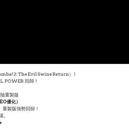
a! 2: The Evil Swine Return）》
L POWER 回歸！
作冒險重製版
GEO優化）
turn》重製版強勢回歸！
場。
