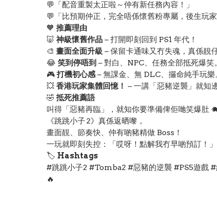
💬「配音重製太正啦～仲有新任務內容！」
💬「比預期仲正，完全唔係懷舊粉專屬，後生玩
🧡
推薦理由
🐷
神級懷舊作品
– 打開即刻回到 PS1 年代！
🎨
畫面全面升級
– 保留卡通味又冇失魂，真係靚
😂
笑到停唔到
– 對白、NPC、任務全部抵死爆笑
🎮
打機初心感
– 無課金、無 DLC、攞命純手玩樂
💥
香港玩家集體回憶！
– 一講「惡豬逆襲」就知邊
🤣
抵死推薦語
叫得「惡豬再臨」，就知你要準備俾佢哋笑爆肚 🐗
《跳跳小子 2》真係返晒嚟，
畫面靚、節奏快、仲有啲豬精做 Boss！
一玩就即刻失控：「哎呀！點解我冇早啲預訂！」
🏷️
Hashtags
#跳跳小子2 #Tomba2 #惡豬的逆襲 #PS5遊戲
🔥