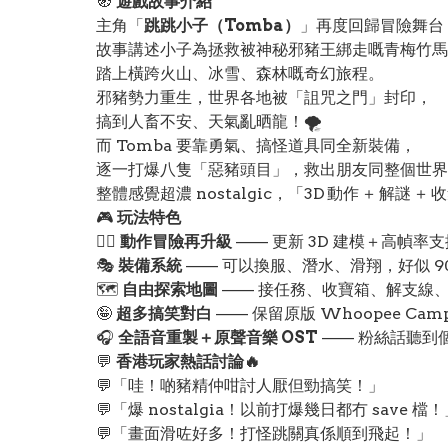
🧭
遊戲故事介紹
主角「
跳跳小子（Tomba）
」再度回歸冒險舞台！
故事講述小子為拯救被神秘邪豬王綁走嘅青梅竹馬
踏上橫跨火山、冰雪、森林嘅奇幻旅程。
邪豬勢力重生，世界各地被「詛咒之門」封印，
搞到人畜不安、天氣亂晒龍！🌪️
而 Tomba 要靠勇氣、搞怪道具同全新裝備，
逐一打爆八隻「惡豬頭目」，救出朋友同整個世界
整體感覺超濃 nostalgic，「3D 動作 ＋ 解謎 
🎮
玩法特色
🏃‍♂️
動作冒險再升級
—— 更新 3D 建模＋高幀率
🎭
裝備系統
—— 可以換服、潛水、滑翔，好似 9
🗺️
自由探索地圖
—— 接任務、收寶箱、解支線
🤪
超多搞笑對白
—— 保留原版 Whoopee Ca
🎧
全語音重製＋原聲音樂 OST
—— 粉絲話聽到個
💬
香港玩家熱話討論🔥
💬「哇！啲豬精仲咁討人厭但勁搞笑！」
💬「爆 nostalgia！以前打爆幾日都冇 save 檔
💬「畫面滑咗好多！打怪跳關真係順到飛起！」