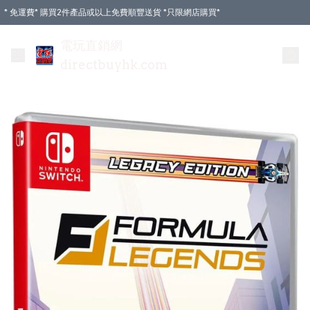
* 免運費* 購買2件產品或以上免費順豐送貨 *只限網店購買*
電玩直銷網
directbuyhk.com