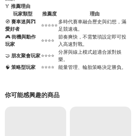
🏅
推薦理由
玩家類型
推薦度
理由
🧭
賽車迷與F1
多時代賽車融合歷史與幻想，滿
⭐⭐⭐⭐⭐
愛好者
足競速魂。
🎮
街機與動作
節奏爽快，不需繁瑣設定即可投
⭐⭐⭐⭐
玩家
入高速對戰。
分屏與線上模式超適合派對娛
🤝
朋友聚會玩家
⭐⭐⭐⭐
樂。
🧠
策略型玩家
⭐⭐⭐⭐
能量管理、輪胎策略決定勝負。
你可能感興趣的商品