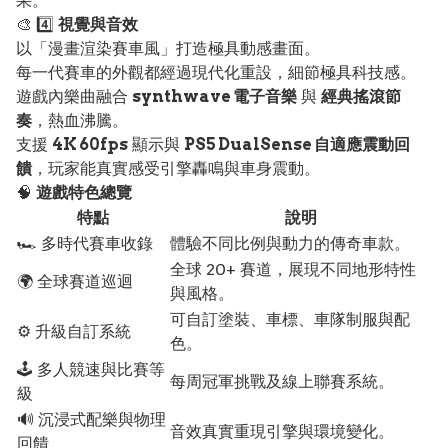
果。
🎨 4️⃣
視覺與音效
以「漫畫渲染賽車風」打造極具動感畫面。
每一代賽車的外觀都經過現代化重設，細節極具科技感。
遊戲內樂曲融合
synthwave 電子音樂
與
經典搖滾節
奏
，熱血沸騰。
支援
4K 60fps
顯示與
PS5 DualSense 自適應震動回
饋
，玩家能真實感受引擎轟鳴與車身震動。
🧠
遊戲特色總覽
特點
說明
🏎️ 多時代賽車收錄
體驗不同比例與動力的傳奇車款。
全球 20+ 賽道，展現不同地形特性
🌍 全球賽道巡迴
與風格。
可自訂塗裝、車標、車隊制服與配
⚙️ 升級自訂系統
色。
🕹️ 多人競速與比賽等
每周冠軍挑戰及線上聯賽系統。
級
🔊 沉浸式配樂與物理
音效真實重現引擎與環境變化。
回饋