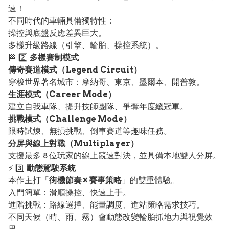
速！
不同時代的車輛具備獨特性：
操控與底盤反應差異巨大。
多樣升級路線（引擎、輪胎、操控系統）。
🏁 2️⃣
多樣賽制模式
傳奇賽道模式（Legend Circuit）
穿梭世界著名城市：摩納哥、東京、墨爾本、開普敦。
生涯模式（Career Mode）
建立自我車隊、提升技師團隊、爭奪年度總冠軍。
挑戰模式（Challenge Mode）
限時試煉、無損挑戰、倒車賽道等趣味任務。
分屏與線上對戰（Multiplayer）
支援最多 8 位玩家的線上競速對決，並具備本地雙人分屏。
⚡ 3️⃣
動態駕駛系統
本作主打「
街機節奏 × 賽事策略
」的雙重體驗。
入門簡單：滑順操控、快速上手。
進階挑戰：路線選擇、能量調度、進站策略需求技巧。
不同天候（晴、雨、霧）會動態改變輪胎抓地力與視覺效