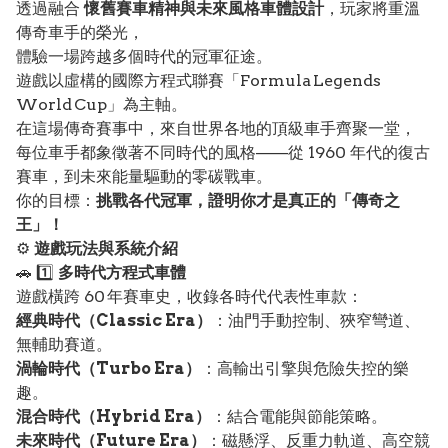
透過融合
懷舊賽車精神與未來風格車體設計
，玩家將重溫
傳奇車手的榮光，
體驗一場跨越多個時代的冠軍征途。
遊戲以虛構的國際方程式聯賽「Formula Legends
World Cup」為主軸。
在這場傳奇賽事中，來自世界各地的頂級車手齊聚一堂，
每位車手都象徵著不同時代的風格——從 1960 年代的復古
賽車，到未來能量驅動的零碳戰車。
你的目標：
挑戰各代冠軍，證明你才是真正的「傳奇之
王」！
⚙️
遊戲玩法與系統介紹
🚗 1️⃣
多時代方程式車體
遊戲橫跨 60 年賽車史，收錄各時代代表性車款：
經典時代（Classic Era）
：油門手動控制、狹窄彎道、
無輔助賽道。
渦輪時代（Turbo Era）
：高輸出引擎與危險失控的樂
趣。
混合時代（Hybrid Era）
：結合電能與節能策略。
未來時代（Future Era）
：磁懸浮、反重力軌道、高空競