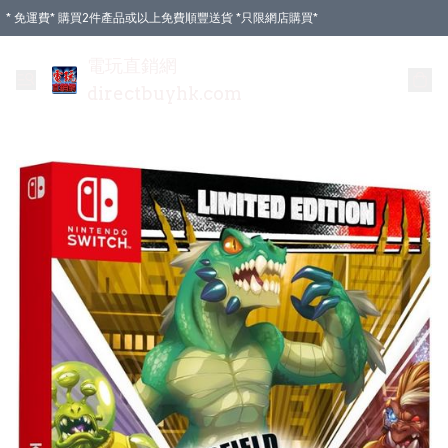
* 免運費* 購買2件產品或以上免費順豐送貨 *只限網店購買*
電玩直銷網
directbuyhk.com