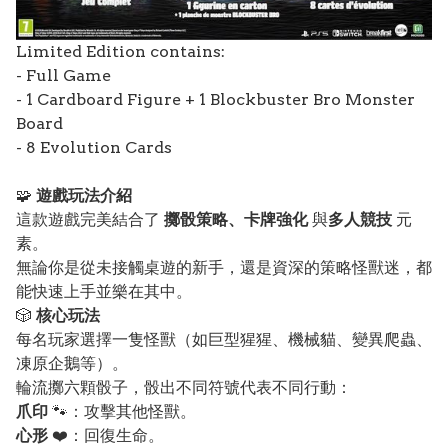
Limited Edition contains:
- Full Game
- 1 Cardboard Figure + 1 Blockbuster Bro Monster
Board
- 8 Evolution Cards
🧩
遊戲玩法介紹
這款遊戲完美結合了
擲骰策略、卡牌強化
與
多人競技
元
素。
無論你是從未接觸桌遊的新手，還是資深的策略怪獸迷，都
能快速上手並樂在其中。
🎲
核心玩法
每名玩家選擇一隻怪獸（如巨型猩猩、機械貓、變異爬蟲、
凍原企鵝等）。
輪流擲六顆骰子，骰出不同符號代表不同行動：
爪印
🐾：攻擊其他怪獸。
心形
❤️：回復生命。