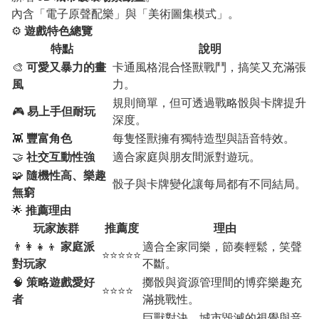
內含「電子原聲配樂」與「美術圖集模式」。
⚙️
遊戲特色總覽
特點
說明
🎨
可愛又暴力的畫
卡通風格混合怪獸戰鬥，搞笑又充滿張
風
力。
規則簡單，但可透過戰略骰與卡牌提升
🎮
易上手但耐玩
深度。
👾
豐富角色
每隻怪獸擁有獨特造型與語音特效。
🤝
社交互動性強
適合家庭與朋友間派對遊玩。
🧩
隨機性高、樂趣
骰子與卡牌變化讓每局都有不同結局。
無窮
🌟
推薦理由
玩家族群
推薦度
理由
👨‍👩‍👧‍👦
家庭派
適合全家同樂，節奏輕鬆，笑聲
⭐⭐⭐⭐⭐
對玩家
不斷。
🧠
策略遊戲愛好
擲骰與資源管理間的博弈樂趣充
⭐⭐⭐⭐
者
滿挑戰性。
巨獸對決、城市毀滅的視覺與音