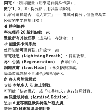
閃電
⚡：獲得能量（用來購買特殊卡牌）。
數字 1、2、3
：得分點，用以贏得勝利。
玩家可選擇是否「進入東京」——進城可得分，但會成為眾
怪獸的主要攻擊目標！
🧠
勝利條件
率先獲得 20 勝利點數
，或
擊敗所有其他怪獸
（成為唯一存活者）！
🪙
能量與卡牌系統
使用能量可購買強力升級卡，如：
雷電吐息（Lightning Breath）
：範圍攻擊。
再生心臟（Regeneration）
：自動回血。
鋼鐵皮膚（Iron Hide）
：永久防禦加成。
每局遊戲體驗不同組合與戰術變化。
🤖
多人與對戰模式
支援
本地多人
及
線上對戰
。
可開啟「快速模式」或「狂暴模式」進行短局對戰。
🌆
限量版特色（Limited Edition）
追加
6 隻專屬怪獸與特製外觀皮膚
。
新增
3D 城市破壞場景動畫
。