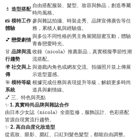
自由搭配服裝、髮型、妝容與飾品，創造專屬
💄
造型搭配
時尚風格。
📸
模特工作
參與雜誌拍攝、時裝走秀、品牌宣傳廣告等任
體驗
務，累積人氣與經驗值。
與多位不同性格的男主角展開甜蜜互動，體驗
💕
戀愛劇情
青春戀愛時光。
👗
品牌與流
收錄《nicola》推薦新品，真實模擬季節性潮
行趨勢
流搭配。
🌍
社交與上
與遊戲內角色或網友交流、拍攝照片並上傳展
傳
示造型靈感。
🎯
模特等級
根據完成任務與表現提升等級，解鎖更多時尚
系統
道具與劇情線。
💅 三、特色與亮點
✨
1. 真實時尚品牌與雜誌合作
由日本少女誌《nicola》全面監修，服飾設計、色彩搭配
皆源自現實流行趨勢。
✨
2. 高自由度化妝造型
從底妝、眼影、腮紅、口紅到髮色髮型，都能自由調整。