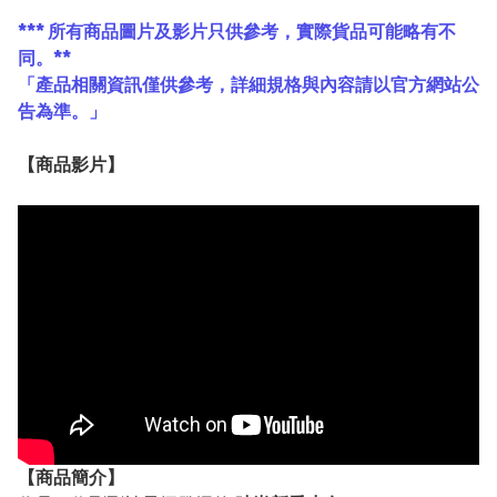
*** 所有商品圖片及影片只供參考，實際貨品可能略有不
同。**
「產品相關資訊僅供參考，詳細規格與內容請以官方網站公
告為準。」
【
商品
影片】
【
商品
簡介】