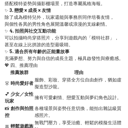
搭配模特姿勢與攝影棚場景，打造專屬風格海報。
✨
3. 戀愛 × 成長 × 友情
除了成為模特兒外，玩家還能與事務所同伴培養友情，
與個性各異的男性角色展開溫馨或浪漫的支線劇情。
✨
4. 拍照與社交互動功能
可以拍攝時尚穿搭照片，分享到遊戲內的「模特社群」，
甚至在線上比拼誰的造型最吸睛。
✨
5. 適合所有年齡的正能量故事
充滿夢想、努力與自信的成長主題，極具啟發性與療癒感。
💖 四、推薦理由
推薦族群
理由
服飾、彩妝、穿搭全方位自由創作，猶如虛
👗
時尚愛好者
擬造型沙龍。
💕
少女／女性
擁有可愛劇情、戀愛互動與夢幻角色設計。
玩家
📸
創作與拍照
各種場景與姿勢任意切換，能拍出雜誌級質
控
感照片。
無戰鬥壓力，享受治癒、輕鬆的模擬生活體
🎀
輕鬆遊戲族