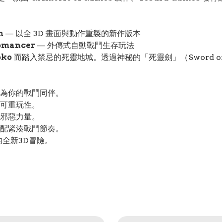
n
— 以全 3D 畫面與動作重製的新作版本
romancer
— 外傳式自動戰鬥生存玩法
oko
而踏入禁忌的死靈地城。透過神秘的「死靈劍」（Sword of t
為你的戰鬥同伴。
可重玩性。
邪惡力量。
配緊湊戰鬥節奏。
的全新3D冒險。