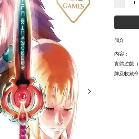
−
簡介
內容：

實體遊戲（
牌及收藏盒