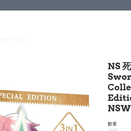
我們 / FAQ
NS
Swor
Coll
Edi
NSW
數量