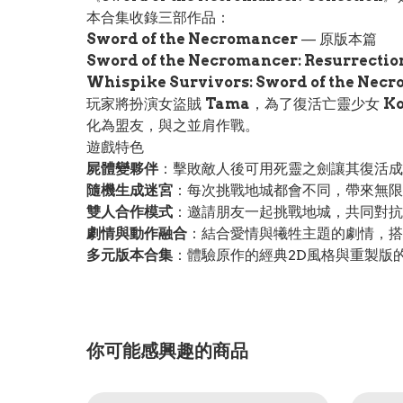
本合集收錄三部作品：
Sword of the Necromancer
— 原版本篇
Sword of the Necromancer: Resurrectio
Whispike Survivors: Sword of the Nec
玩家將扮演女盜賊
Tama
，為了復活亡靈少女
K
化為盟友，與之並肩作戰。
遊戲特色
屍體變夥伴
：擊敗敵人後可用死靈之劍讓其復活成
隨機生成迷宮
：每次挑戰地城都會不同，帶來無限
雙人合作模式
：邀請朋友一起挑戰地城，共同對抗
劇情與動作融合
：結合愛情與犧牲主題的劇情，搭
多元版本合集
：體驗原作的經典2D風格與重製版
你可能感興趣的商品