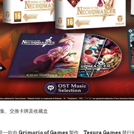
集、交換卡牌及收藏盒
on》是一款由
Grimorio of Games
製作、
Tesura Games
發行