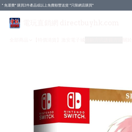
* 免運費* 購買2件產品或以上免費順豐送貨 *只限網店購買*
電玩直銷網 directbuyhk.com
全部商品
【特價清貨】
激安電子城
付款方式
送貨方式
關於