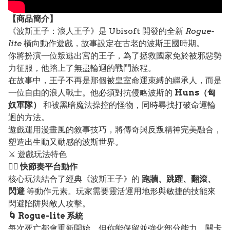
【
商品
簡介】
《波斯王子：浪人王子》是 Ubisoft 開發的全新
Rogue-
lite
橫向動作遊戲，故事設定在古老的波斯王國時期。
你將扮演一位叛逃出宮的王子，為了拯救國家免於被邪惡勢
力征服，他踏上了無盡輪迴的戰鬥旅程。
在故事中，王子不再是那個被皇室命運束縛的繼承人，而是
一位自由的浪人戰士。他必須對抗侵略波斯的
Huns（匈
奴軍隊）
和被黑暗魔法操控的怪物，同時尋找打破命運輪
迴的方法。
遊戲運用漫畫風的敘事技巧，將傳奇與反叛精神完美融合，
塑造出生動又動感的波斯世界。
⚔️ 遊戲玩法特色
🏃‍♂️ 快節奏平台動作
核心玩法結合了經典《波斯王子》的
跑牆、跳躍、翻滾、
閃避
等動作元素。玩家需要靈活運用地形與敏捷的技能來
閃避陷阱與敵人攻擊。
🌀 Rogue-lite 系統
每次死亡都會重新開始，但你能保留並強化部分能力。關卡