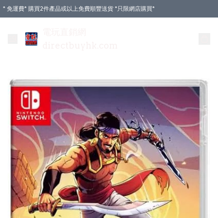
* 免運費* 購買2件產品或以上免費順豐送貨 *只限網店購買*
電玩直銷網
directbuyhk.com