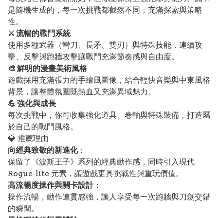
是隨機生成的，每一次挑戰都截然不同，充滿探索與策略
性。
⚔️ 流暢的戰鬥系統
使用多種武器（彎刀、長矛、雙刃）與特殊技能，連續攻
擊、反擊與跑牆攻擊讓戰鬥充滿節奏感與自由度。
🎨 鮮明的漫畫美術風格
遊戲採用充滿張力的手繪風圖像，結合輕快音樂與中東風格
背景，讓整體氛圍既熱血又充滿異域魅力。
💪 強化與成長
每次挑戰中，你可收集強化道具、卷軸與特殊裝備，打造屬
於自己的戰鬥風格。
💎 推薦理由
向經典致敬的新進化
：
保留了《波斯王子》系列的經典動作感，同時引入現代
Rogue-lite 元素，讓遊戲更具挑戰性與重玩價值。
高流暢度操作與關卡設計
：
操作流暢，動作連貫感強，讓人享受每一次跑牆與刀劍交錯
的瞬間。