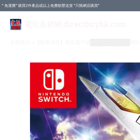
* 免運費* 購買2件產品或以上免費順豐送貨 *只限網店購買*
電玩直銷網 directbuyhk.com
全部商品
【特價清貨】
激安電子城
付款方式
送貨方式
關於