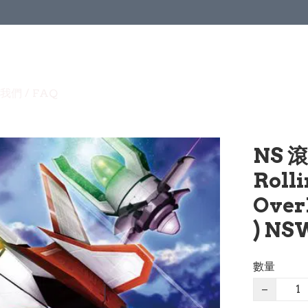
我們 / FAQ
NS 
Roll
Ove
) NS
數量
−