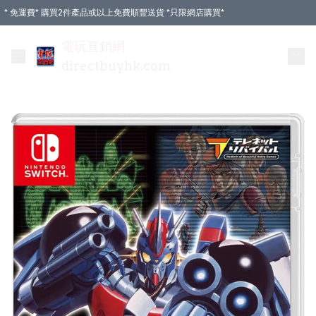
* 免運費* 購買2件產品或以上免費順豐送貨 *只限網店購買*
電玩直銷網
directbuyhk.com