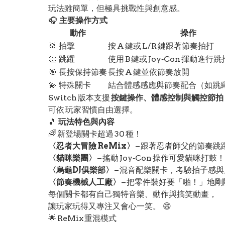
玩法雖簡單，但極具挑戰性與創意感。
🎧
主要操作方式
動作
操作
🥁 拍擊
按 A 鍵或 L/R 鍵跟著節奏拍打
👏 跳躍
使用 B 鍵或 Joy‑Con 揮動進行跳
🎯 長按保持節奏
長按 A 鍵並依節奏放開
💫 特殊關卡
結合體感感應與節奏配合（如跳
Switch 版本支援
按鍵操作、體感控制與觸控節拍
可依 玩家習慣自由選擇。
🎵
玩法特色與內容
🌈 新登場關卡超過 30 種！
〈忍者大冒險 ReMix〉
– 跟著忍者師父的節奏跳
〈貓咪樂團〉
– 搖動 Joy‑Con 操作可愛貓咪打鼓！
〈烏龜DJ俱樂部〉
– 混音配樂關卡，考驗拍子感
〈節奏機械人工廠〉
– 把零件裝好要「啪！」地剛
每個關卡都有自己獨特音樂、動作與搞笑動畫，
讓玩家玩得又專注又會心一笑。 😄
🌟 ReMix 重混模式