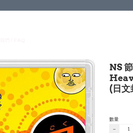
我們 / FAQ
NS 
Heav
(日文
數量
−