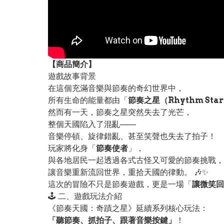
【
商品
簡介】
遊戲故事背景
在這個充滿音樂與節奏的奇幻世界中，
所有生命的能量都由「
節奏之星（Rhythm Sta
然而有一天，節奏之星突然失去了光芒，
整個天國陷入了混亂——
音樂停頓、旋律錯亂、甚至笑聲也失去了拍子！
玩家將化身「
節奏使者
」，
與各地居民一起透過各式古怪又可愛的節奏挑戰，
讓音樂重新流回世界，重拾天國的律動。 🎶✨
這次的冒險不只是節奏遊戲，更是一場「
讓微笑回
🕹️ 二、遊戲玩法介紹
《節奏天國：奇蹟之星》延續系列核心玩法：
「聽節奏、抓拍子、跟著音樂按鍵」
！