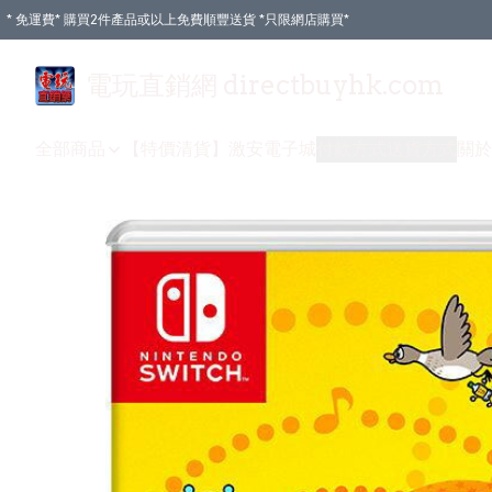
* 免運費* 購買2件產品或以上免費順豐送貨 *只限網店購買*
電玩直銷網 directbuyhk.com
全部商品
【特價清貨】
激安電子城
付款方式
送貨方式
關於