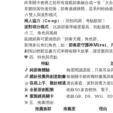
終章關卡會將之前所有遊戲節奏融合成一首「大合
音樂段落快速切換，節奏連續挑戰，是系列粉絲最
🎶 雙人與派對模式
兩人協力（Co‑op）
：同拍同調，考驗默契！
派對得分模式
：比誰節奏準確度最高、拍點最穩
🎨 三、角色與風格
延續經典可愛搞怪的「節奏天國」角色群。
新增多位奇幻角色，如：
節奏星守護神 Mirai
劇情以輕鬆逗趣方式串聯各關卡故事，讓音樂與笑
💖 四、特色與亮點
特點
🎵
純節奏體驗
無需閱讀譜面，只靠耳朵
🌈
繽紛視覺與創意動畫
每個關卡都有獨特畫風與
🤝
容易上手、難於精通
適合家庭、派對與實力派
🎤
全新原創配樂
收錄 50 多首輕快、電子
🌟
重製經典關卡
收錄 GB、DS、Wii、3
🎯 五、推薦理由
推薦族群
推薦度
理由