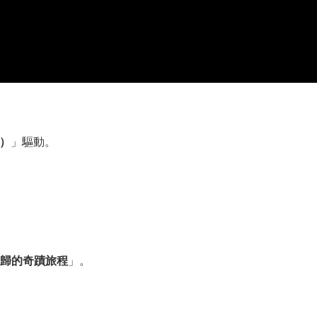
r）
」驅動。
歸的奇蹟旅程
」。