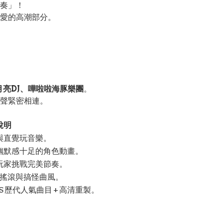
奏」！
愛的高潮部分。
。
、月亮DJ、嘩啦啦海豚樂團
。
聲緊密相連。
說明
與直覺玩音樂。
幽默感十足的角色動畫。
玩家挑戰完美節奏。
、搖滾與搞怪曲風。
DS 歷代人氣曲目 + 高清重製。