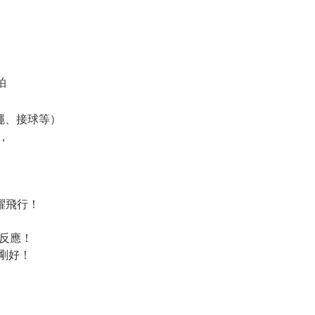
拍
繩、接球等）
，
躍飛行！
與反應！
剛好！