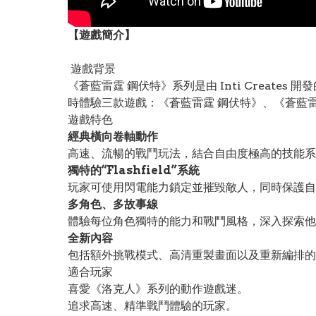
【遊戲簡介】
遊戲背景
《蒼藍雷霆 鋼伏特》系列是由 Inti Creat
時體驗三款遊戲：《蒼藍雷霆 鋼伏特》、《蒼藍
遊戲特色
經典橫向卷軸動作
高速、流暢的戰鬥玩法，結合自由度極高的技能系
獨特的“Flashfield”系統
玩家可使用閃電能力鎖定並摧毀敵人，同時保護自
多角色、多故事線
體驗每位角色獨特的能力和戰鬥風格，深入探索他
全新內容
包括額外挑戰模式、高清重製畫面以及重新編排的
適合玩家
喜愛《洛克人》系列的動作遊戲迷。
追求高速、精準戰鬥體驗的玩家。