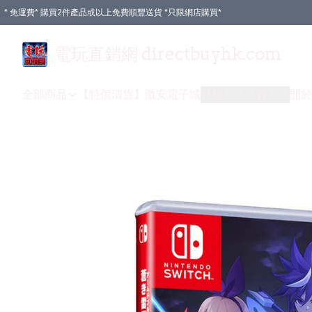
* 免運費* 購買2件產品或以上免費順豐送貨 *只限網店購買*
電玩直銷網 directbuyhk.com
全部商品
【特價清貨】
激安電子城
付款方式
送貨方式
關於