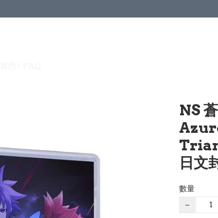
我們 / FAQ
NS 
Azur
Tria
日文封
數量
−