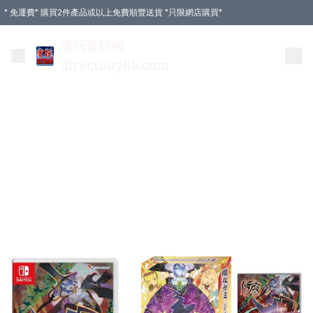
* 免運費* 購買2件產品或以上免費順豐送貨 *只限網店購買*
電玩直銷網
directbuyhk.com