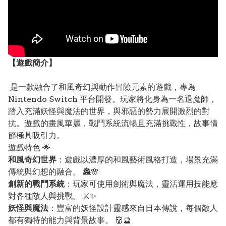
【遊戲簡介】
是一款融合了和風奇幻與動作冒險元素的遊戲，專為
Nintendo Switch 平台開發。玩家將化身為一名退魔師，
踏入充滿妖怪與魔法的世界，與邪惡的勢力展開激烈的對
抗。遊戲的畫風華麗，戰鬥系統流暢且充滿挑戰性，故事情
節極具吸引力。
遊戲特色 🌟
和風奇幻世界
：遊戲以濃厚的和風藝術風格打造，場景充滿
傳統與幻想的融合。 🏯🌸
創新的戰鬥系統
：玩家可使用劍術與魔法，靈活運用技能應
對各種敵人與挑戰。 ⚔️✨
妖怪與魔法
：豐富的妖怪設計靈感來自日本傳說，每個敵人
都有獨特的能力與背景故事。 👹🔮