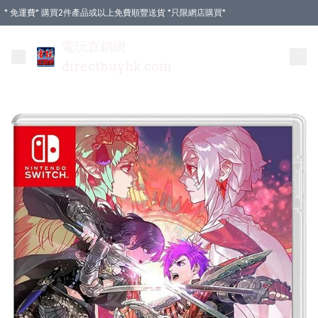
* 免運費* 購買2件產品或以上免費順豐送貨 *只限網店購買*
電玩直銷網
directbuyhk.com