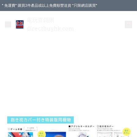
* 免運費* 購買2件產品或以上免費順豐送貨 *只限網店購買*
電玩直銷網
directbuyhk.com