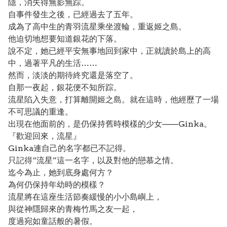
隱，消失得無影無踪。
自事件發生之後，已經過去了五年。
成為了高中生的青羽流星乘坐渡輪，重返姬之島。
他迫切地想要知道銀花的下落。
說不定，她已經平安無事地回到家中，正就讀於島上的高
中，過著平凡的生活……
然而，淡淡的期待終究還是落空了。
自那一夜起，銀花便不知所踪。
流星陷入失意，打算離開姬之島。就在這時，他經歷了一場
不可思議的重逢。
出現在他面前的，是仍保持舊時模樣的少女——Ginka。
『歡迎回來，流星』
Ginka連自己的名字都已不記得。
只記得“流星”這一名字，以及對他的戀慕之情。
迄今為止，她到底身處何方？
為何仍保持年幼時的模樣？
流星將在這座生活節奏緩慢的小小島嶼上，
與從神隱歸來的青梅竹馬之友一起，
度過宛如童話般的暑假。