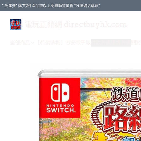
* 免運費* 購買2件產品或以上免費順豐送貨 *只限網店購買*
電玩直銷網 directbuyhk.com
全部商品
【特價清貨】
激安電子城
付款方式
送貨方式
關於