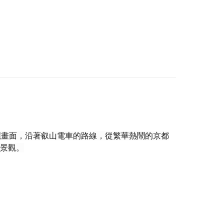
麗畫面，沿著叡山電車的路線，從繁華熱鬧的京都
景觀。