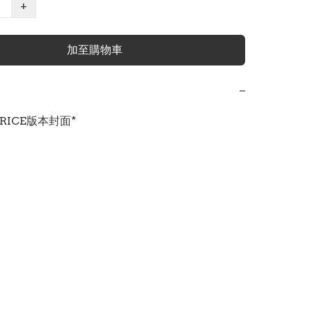
+
加至購物車
−
PRICE版本封面*