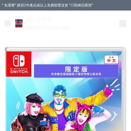
* 免運費* 購買2件產品或以上免費順豐送貨 *只限網店購買*
電玩直銷網
directbuyhk.com