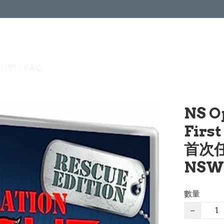
我們 / FAQ
NS O
Firs
首次任
NSW-
數量
−