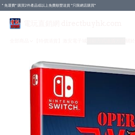
* 免運費* 購買2件產品或以上免費順豐送貨 *只限網店購買*
電玩直銷網 directbuyhk.com
全部商品
【特價清貨】
激安電子城
付款方式
送貨方式
關於