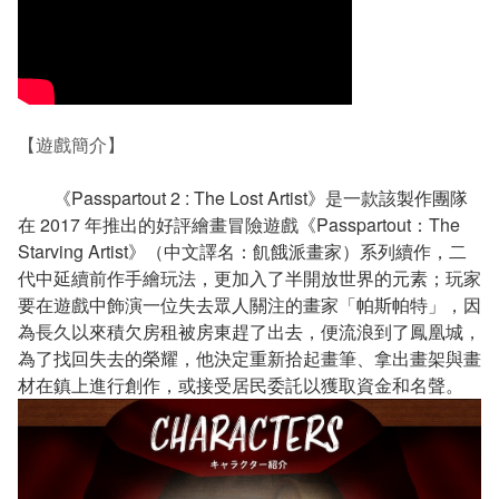
【遊戲簡介】
《Passpartout 2 : The Lost Artist》是一款該製作團隊
在 2017 年推出的好評繪畫冒險遊戲《Passpartout：The
Starving Artist》（中文譯名：飢餓派畫家）系列續作，二
代中延續前作手繪玩法，更加入了半開放世界的元素；玩家
要在遊戲中飾演一位失去眾人關注的畫家「帕斯帕特」，因
為長久以來積欠房租被房東趕了出去，便流浪到了鳳凰城，
為了找回失去的榮耀，他決定重新拾起畫筆、拿出畫架與畫
材在鎮上進行創作，或接受居民委託以獲取資金和名聲。