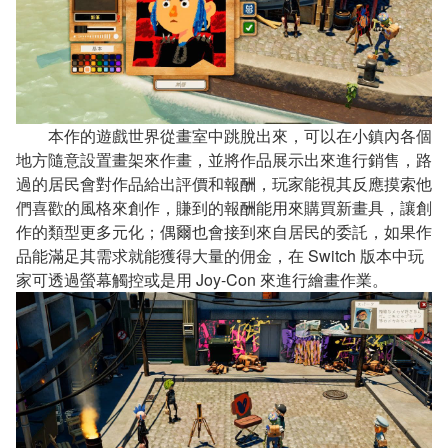
本作的遊戲世界從畫室中跳脫出來，可以在小鎮內各個
地方隨意設置畫架來作畫，並將作品展示出來進行銷售，路
過的居民會對作品給出評價和報酬，玩家能視其反應摸索他
們喜歡的風格來創作，賺到的報酬能用來購買新畫具，讓創
作的類型更多元化；偶爾也會接到來自居民的委託，如果作
品能滿足其需求就能獲得大量的佣金，在 Switch 版本中玩
家可透過螢幕觸控或是用 Joy-Con 來進行繪畫作業。