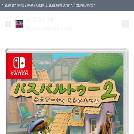
* 免運費* 購買2件產品或以上免費順豐送貨 *只限網店購買*
電玩直銷網
directbuyhk.com