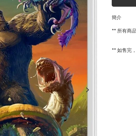
簡介
** 所有
** 如售