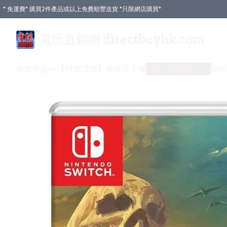
* 免運費* 購買2件產品或以上免費順豐送貨 *只限網店購買*
電玩直銷網 directbuyhk.com
全部商品
【特價清貨】
激安電子城
付款方式
送貨方式
關於