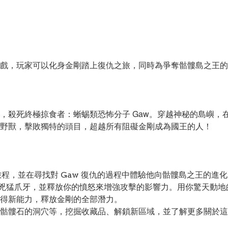
戲，玩家可以化身金剛踏上復仇之旅，同時為爭奪骷髏島之王的
，殺死終極掠食者：蜥蜴類恐怖分子 Gaw。穿越神秘的島嶼，
野獸，擊敗獨特的頭目，超越所有阻礙金剛成為國王的人！
旅程，並在尋找對 Gaw 復仇的過程中體驗他向骷髏島之王的進
 的兇猛爪牙，並釋放你的憤怒來增強攻擊的影響力。用你驚天動
得新能力，釋放金剛的全部潛力。
骷髏石的洞穴等，挖掘收藏品、解鎖新區域，並了解更多關於這