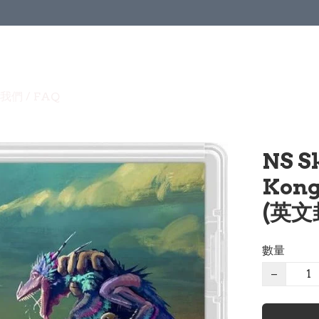
我們 / FAQ
NS Sk
Kon
(英文
數量
−