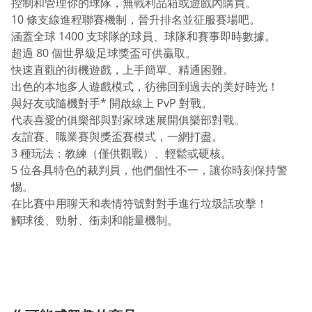
控制和管理你的球隊，無戰利品箱或遊戲內購買。
10 條支線進程聯賽機制，晉升排名並征服賽場吧。
涵蓋全球 1400 支球隊的球員、球隊和賽事即時數據。
超過 80 個世界級足球獎盃可供贏取。
快速直觀的街機遊戲，上手簡單、精通困難。
出色的本地多人遊戲模式，彷彿回到過去的美好時光！
與好友或隨機對手* 開啟線上 PvP 對戰。
代表喜愛的俱樂部與對家球迷展開俱樂部對戰。
友誼賽、職業賽與獎盃賽模式，一網打盡。
3 種玩法：教練（僅供觀戰）、輕鬆或硬核。
5 位各具特色的裁判員，他們個性不一，讓你時刻保持警
惕。
在比賽中用聊天和表情符號對對手進行垃圾話攻擊！
觸球後、勁射、衝刺和能量機制。