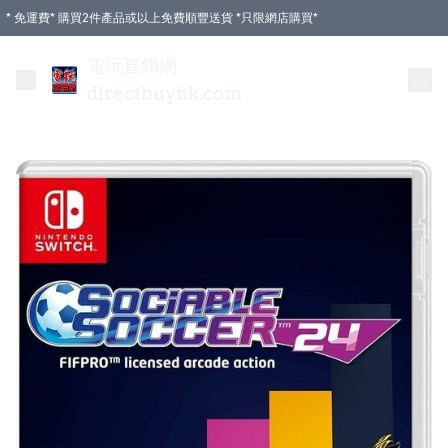
* 免運費* 購買2件產品或以上免費順豐送貨 *只限網店購買*
電玩直銷網
directbuyhk.com