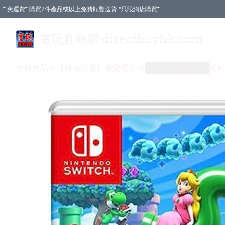
* 免運費* 購買2件產品或以上免費順豐送貨 *只限網店購買*
電玩直銷網 directbuyhk.com
全部商品
【特價清貨】
激安電子城
付款方式
送貨方式
關於