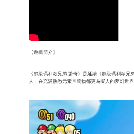
【遊戲簡介】
《超級瑪利歐兄弟 驚奇》是延續《超級瑪利歐兄
人，在充滿熟悉元素且萬物都更為擬人的夢幻世界