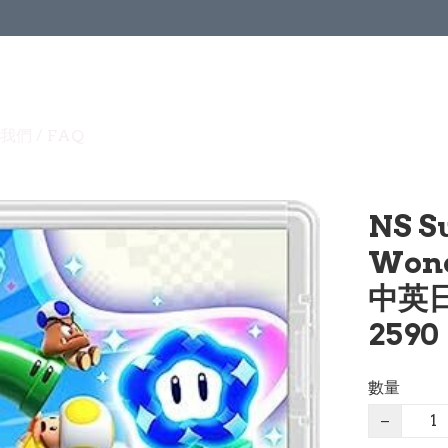
我們 / FAQ
NS S
Won
中英日
2590
數量
−