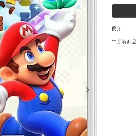
簡介
** 所有