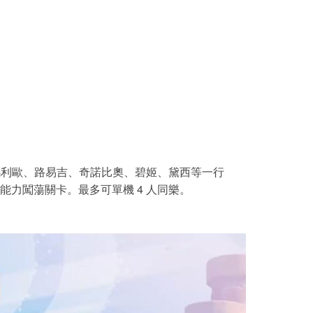
瑪利歐、路易吉、奇諾比奧、碧姬、黛西等一行
力闖蕩關卡。最多可單機 4 人同樂。