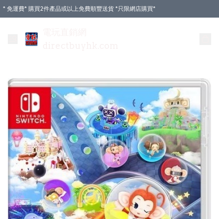
* 免運費* 購買2件產品或以上免費順豐送貨 *只限網店購買*
電玩直銷網
directbuyhk.com