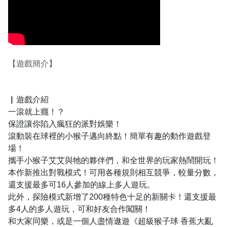
【遊戲簡介】
▏遊戲介紹
一滾就上癮！？
保證讓你陷入瘋狂的派對娛樂！
滾動裝在球裡的小猴子邁向終點！簡單有趣的動作遊戲登
場！
攜手小猴子艾艾與牠的夥伴們，和全世界的玩家熱鬧開玩！
本作新推出對戰模式！可用各種規則相互競爭，較量分數，
還支援最多可16人參加的線上多人遊玩。
此外，探險模式新增了200種特色十足的新關卡！還支援最
多4人的多人遊玩，可和好友合作闖關！
和大家同樂，或是一個人盡情遨遊《超級猴子球 香蕉大亂