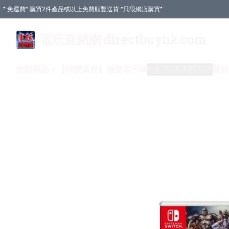
* 免運費* 購買2件產品或以上免費順豐送貨 *只限網店購買*
電玩直銷網 directbuyhk.com
全部商品
【特價清貨】
激安電子城
付款方式
送貨方式
關於