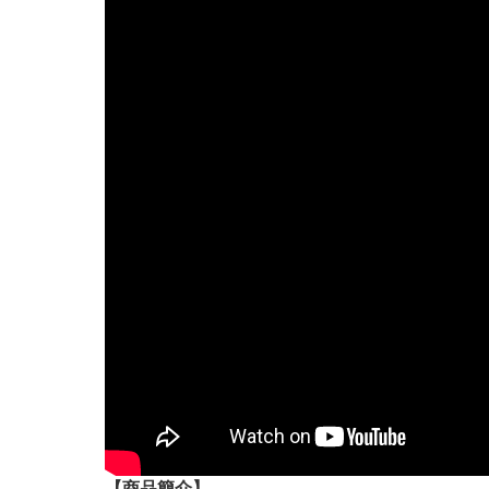
【
商品
簡介】