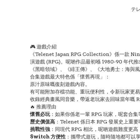
テレ
🎮 遊戲介紹
《Telenet Japan RPG Collection》係
演遊戲 (RPG)。呢啲作品最初喺 1980-90
《黑暗領域》、《緋王傳》、《大地勇士：海與風
合集遊戲最大特色係「懷舊再現」：
原汁原味嘅復刻遊戲內容。
有可能附加存檔功能、重玩便利性，令新玩家更易
收錄經典畫風同音樂，帶返老玩家去回味當年嘅 R
🔥 推薦理由
懷舊必玩
：如果你係老一輩 RPG 玩家，呢套合
歷史價值高
：Telenet 係日本 RPG 發展
挑戰性強
：同現代 RPG 相比，呢啲遊戲難度更
Switch 方便性
：攜帶式遊玩，隨時隨地都可以享受