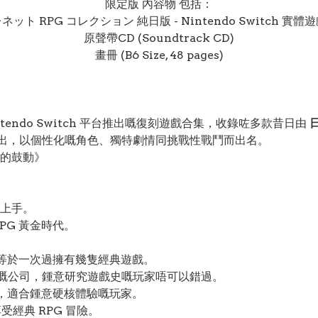
限定版 內容物 包括：
ネット RPG コレクション 純日版 - Nintendo Switch 實體
原聲帶CD (Soundtrack CD)
畫冊 (B6 Size, 48 pages)
一款 Nintendo Switch 平台推出嘅復刻遊戲合集，收錄咗多款昔日由
日
 年代推出，以個性化嘅角色、獨特劇情同挑戰性戰鬥而出名。
的鼓動》
上手。
PG 黃金時代。
集等於一次過擁有幾隻經典遊戲。
史上重要嘅公司，鍾意研究遊戲史嘅玩家唔可以錯過。
高，適合鍾意硬核體驗嘅玩家。
經典 RPG 冒險。