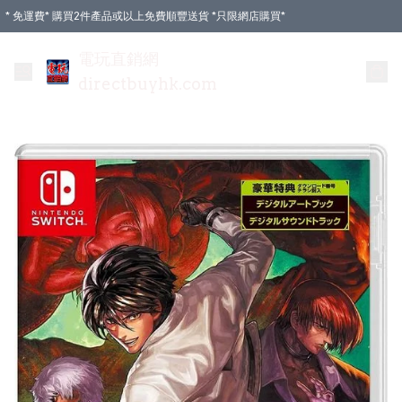
* 免運費* 購買2件產品或以上免費順豐送貨 *只限網店購買*
電玩直銷網
directbuyhk.com