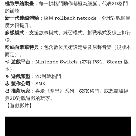
極致手繪動畫
：每一幀格鬥動作都極為細膩，代表2D格鬥
的巔峰。
新一代連線體驗
：採用 rollback netcode，全球對戰順暢
度大幅提升。
多樣模式
：支援故事模式、練習模式、對戰模式及線上排行
榜。
粉絲向豪華特典
：包含數位美術設定集及原聲音樂（視版本
而定）。
🎯
遊戲平台
：Nintendo Switch（亦有 PS4、Steam 版
本）
👊
遊戲類型
：2D對戰格鬥
🕹️
製作公司
：SNK
📆
推薦玩家
：喜愛《拳皇》系列、SNK格鬥、或想體驗經
典2D對戰遊戲的玩家。
【遊戲影片】