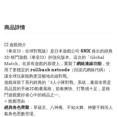
商品詳情
💥 遊戲簡介
《拳皇13：全球對戰版》是日本遊戲公司
SNK
推出的經典
2D 格鬥遊戲《拳皇13》的強化版本。這次的「Global
Match」在原有遊戲的基礎上，重製了
網絡連線功能
，使
用了更穩定的
rollback netcode
（回滾式網絡代碼），
讓全球玩家能夠更流暢地在線對戰。
遊戲保留了系列經典的「3人小隊對戰」系統，畫面依舊是
高品質的手繪2D動畫風格，節奏爽快、打擊感十足，是格
鬥遊戲愛好者心中的精品之一。
⭐ 推薦理由
經典角色齊聚
：草薙京、八神庵、不知火舞、神樂千鶴等人
氣角色悉數登場。