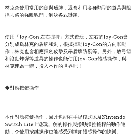
林克會使用常用的劍與盾牌，還會利用各種類型的道具與阻
擋去路的強敵戰鬥，解決各式謎題。
使用「Joy-Con 左右握持」方式遊玩，左右的Joy-Con會
分別成爲林克的盾牌和劍，根據揮動Joy-Con的方向和動
作，林克也會相應揮劍攻擊及舉盾牌防禦等。另外，放弓箭
和滾動炸彈等道具的操作也能使用Joy-Con體感操作，與
林克連為一體，投入本作的世界吧！
◆對應按鍵操作
本作對應按鍵操作，因此也能在手提模式以及Nintendo
Switch Lite上遊玩。劍的操作與撥動操控搖桿的動作連
動，令使用按鍵操作也能感受到猶如體感操作的快樂。