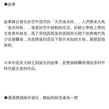
◆故事
故事舞台發生於空中漂浮的「天空洛夫特」。人們乘坐大鳥
「洛夫特鳥」，過著於空中移動的生活。於騎士學校上學的
主角青年林克，爲了尋找因爲某些原因而分開了的青梅竹馬
少女薩爾達，決意降落到雲朵下那片未知的大地，展開冒險
旅程。
※本作提及大師之劍誕生的故事，是整個薩爾達傳說系列中
時代最古老的作品。
◆通過體感操作遊玩，猶如與林克連為一體