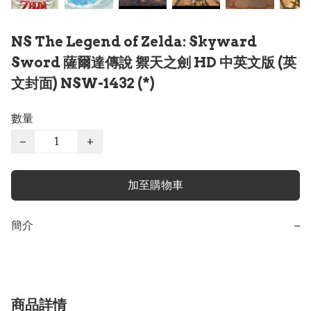
NS The Legend of Zelda: Skyward
Sword 薩爾達傳說 禦天之劍 HD 中英文版 (英
文封面) NSW-1432 (*)
數量
−
+
加至購物車
簡介
−
商品詳情