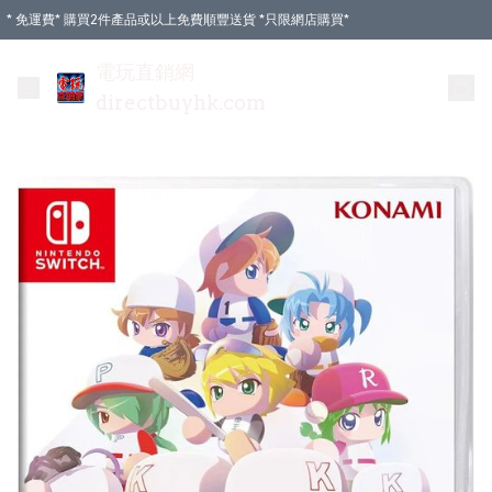
* 免運費* 購買2件產品或以上免費順豐送貨 *只限網店購買*
電玩直銷網
directbuyhk.com