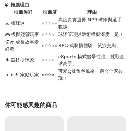
🧩
推薦理由
推薦族群
推薦度
理由
高度真實還原 NPB 球隊與選手
🧢 棒球迷
⭐⭐⭐⭐⭐
數據。
🎮 模擬經營玩家
⭐⭐⭐⭐
球隊管理與戰術模擬深度十足！
🧑‍🎓 成長故事愛
⭐⭐⭐⭐⭐
RPG 式劇情體驗，笑淚交織。
好者
eSports 模式競爭性強，挑戰全
🧍 競技型玩家
⭐⭐⭐⭐
球高手。
可愛Q版角色風格，適合全家共
👨‍👩‍👧 家庭玩家
⭐⭐⭐⭐
玩！
你可能感興趣的商品