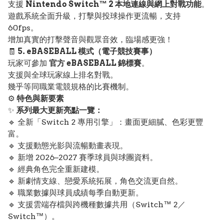
支援
Nintendo Switch™ 2 本地連線與網上對戰功能
。
遊戲系統全面升級，打擊與投球操作更流暢，支持
60fps。
增加真實的打擊聲音與觀眾音效，臨場感更強！
🧾
5. eBASEBALL 模式（電子競技賽事）
玩家可參加
官方 eBASEBALL 錦標賽
。
支援與全球玩家線上排名對戰。
幾乎等同職業電競規格的比賽機制。
⚙️
特色與新要素
✨
系列最大更新亮點一覽：
🔹 全新「Switch 2 專用引擎」：畫面更細膩、色彩更豐
富。
🔹 支援動態光影與流暢動畫表現。
🔹 新增 2026–2027 賽季球員與球團資料。
🔹 經典角色完全重新建模。
🔹 新劇情支線、戀愛系統拓展，角色交流更自然。
🔹 職業數據與球員成績每季自動更新。
🔹 支援雲端存檔與跨機種數據共用（Switch™ 2／
Switch™）。