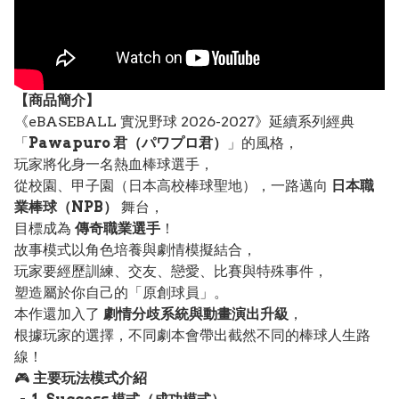
【
商品
簡介】
《eBASEBALL 實況野球 2026-2027》延續系列經典
「
Pawapuro 君（パワプロ君）
」的風格，
玩家將化身一名熱血棒球選手，
從校園、甲子園（日本高校棒球聖地），一路邁向
日本職
業棒球（NPB）
舞台，
目標成為
傳奇職業選手
！
故事模式以角色培養與劇情模擬結合，
玩家要經歷訓練、交友、戀愛、比賽與特殊事件，
塑造屬於你自己的「原創球員」。
本作還加入了
劇情分歧系統與動畫演出升級
，
根據玩家的選擇，不同劇本會帶出截然不同的棒球人生路
線！
🎮
主要玩法模式介紹