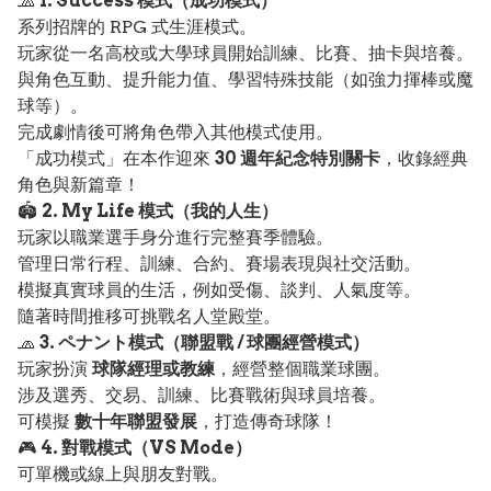
🧢
1. Success 模式（成功模式）
系列招牌的 RPG 式生涯模式。
玩家從一名高校或大學球員開始訓練、比賽、抽卡與培養。
與角色互動、提升能力值、學習特殊技能（如強力揮棒或魔
球等）。
完成劇情後可將角色帶入其他模式使用。
「成功模式」在本作迎來
30 週年紀念特別關卡
，收錄經典
角色與新篇章！
🏟️
2. My Life 模式（我的人生）
玩家以職業選手身分進行完整賽季體驗。
管理日常行程、訓練、合約、賽場表現與社交活動。
模擬真實球員的生活，例如受傷、談判、人氣度等。
隨著時間推移可挑戰名人堂殿堂。
🧢
3. ペナント模式（聯盟戰 / 球團經營模式）
玩家扮演
球隊經理或教練
，經營整個職業球團。
涉及選秀、交易、訓練、比賽戰術與球員培養。
可模擬
數十年聯盟發展
，打造傳奇球隊！
🎮
4. 對戰模式（VS Mode）
可單機或線上與朋友對戰。