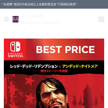
* 免運費* 購買2件產品或以上免費順豐送貨 *只限網店購買*
電玩直銷網
directbuyhk.com