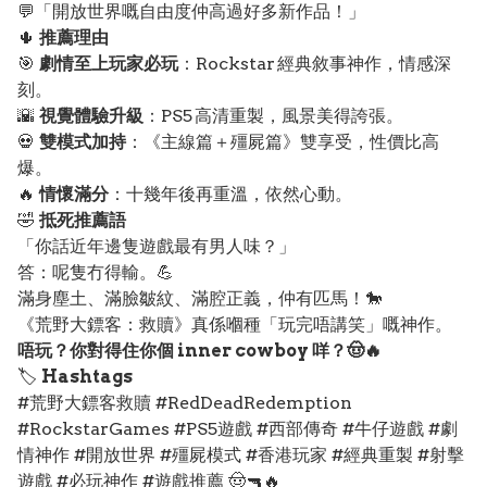
💬「開放世界嘅自由度仲高過好多新作品！」
🌵
推薦理由
🎯
劇情至上玩家必玩
：Rockstar 經典敘事神作，情感深
刻。
🌇
視覺體驗升級
：PS5 高清重製，風景美得誇張。
💀
雙模式加持
：《主線篇＋殭屍篇》雙享受，性價比高
爆。
🔥
情懷滿分
：十幾年後再重溫，依然心動。
🤣
抵死推薦語
「你話近年邊隻遊戲最有男人味？」
答：呢隻冇得輸。💪
滿身塵土、滿臉皺紋、滿腔正義，仲有匹馬！🐎
《荒野大鏢客：救贖》真係嗰種「玩完唔講笑」嘅神作。
唔玩？你對得住你個 inner cowboy 咩？🤠🔥
🏷️
Hashtags
#荒野大鏢客救贖 #RedDeadRedemption
#RockstarGames #PS5遊戲 #西部傳奇 #牛仔遊戲 #劇
情神作 #開放世界 #殭屍模式 #香港玩家 #經典重製 #射擊
遊戲 #必玩神作 #遊戲推薦 🤠🔫🔥