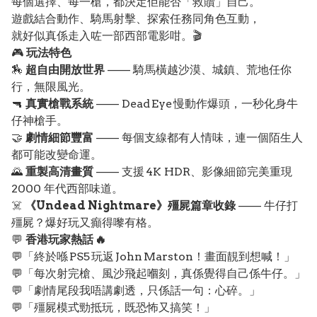
每個選擇、每一槍，都決定佢能否「救贖」自己。
遊戲結合動作、騎馬射擊、探索任務同角色互動，
就好似真係走入咗一部西部電影咁。🎬
🎮
玩法特色
🏇
超自由開放世界
—— 騎馬橫越沙漠、城鎮、荒地任你
行，無限風光。
🔫
真實槍戰系統
—— Dead Eye 慢動作爆頭，一秒化身牛
仔神槍手。
🤝
劇情細節豐富
—— 每個支線都有人情味，連一個陌生人
都可能改變命運。
🌄
重製高清畫質
—— 支援 4K HDR、影像細節完美重現
2000 年代西部味道。
☠️
《Undead Nightmare》殭屍篇章收錄
—— 牛仔打
殭屍？爆好玩又癲得嚟有格。
💬
香港玩家熱話 🔥
💬「終於喺 PS5 玩返 John Marston！畫面靚到想喊！」
💬「每次射完槍、風沙飛起嗰刻，真係覺得自己係牛仔。」
💬「劇情尾段我唔講劇透，只係話一句：心碎。」
💬「殭屍模式勁抵玩，既恐怖又搞笑！」