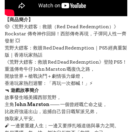
【
商品
簡介】
🤠《荒野大鏢客：救贖（Red Dead Redemption）》
Rockstar 傳奇神作回歸！西部傳奇再現，子彈同人性一齊
發射 💥
荒野大鏢客：救贖 Red Dead Redemption｜PS5 經典重製
版｜香港玩家熱話
《荒野大鏢客：救贖 Red Dead Redemption》登陸 PS5！
重溫傳奇牛仔 John Marston 嘅復仇之路，
開放世界＋槍戰決鬥＋劇情張力爆燈，
香港玩家熱烈迴響：「再玩一次都喊！」⚡
🔫
遊戲故事簡介
故事發生喺美國西部荒野，
主角
John Marston
—— 一個曾經嘅亡命之徒，
比政府強逼出山，追捕自己昔日嘅幫派兄弟，
換取家人平安。
🧨 一邊要重建人生；一邊又要掙扎喺道德與暴力之間。