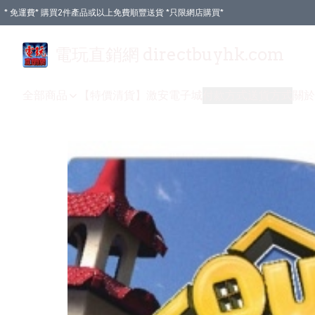
* 免運費* 購買2件產品或以上免費順豐送貨 *只限網店購買*
電玩直銷網 directbuyhk.com
全部商品
【特價清貨】
激安電子城
付款方式
送貨方式
關於