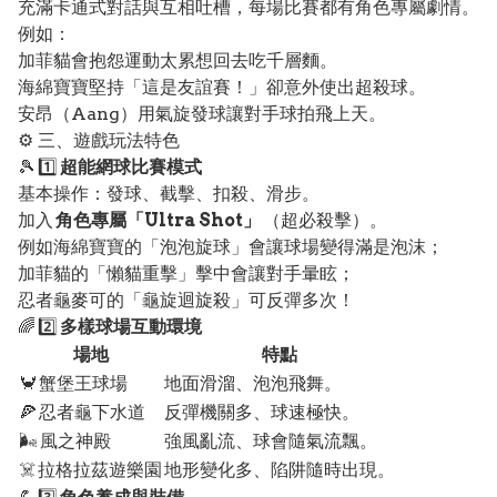
充滿卡通式對話與互相吐槽，每場比賽都有角色專屬劇情。
例如：
加菲貓會抱怨運動太累想回去吃千層麵。
海綿寶寶堅持「這是友誼賽！」卻意外使出超殺球。
安昂（Aang）用氣旋發球讓對手球拍飛上天。
⚙️ 三、遊戲玩法特色
🎾 1️⃣
超能網球比賽模式
基本操作：發球、截擊、扣殺、滑步。
加入
角色專屬「Ultra Shot」
（超必殺擊）。
例如海綿寶寶的「泡泡旋球」會讓球場變得滿是泡沫；
加菲貓的「懶貓重擊」擊中會讓對手暈眩；
忍者龜麥可的「龜旋迴旋殺」可反彈多次！
🌈 2️⃣
多樣球場互動環境
場地
特點
🦀 蟹堡王球場
地面滑溜、泡泡飛舞。
🍕 忍者龜下水道
反彈機關多、球速極快。
🌬️ 風之神殿
強風亂流、球會隨氣流飄。
☠️ 拉格拉茲遊樂園
地形變化多、陷阱隨時出現。