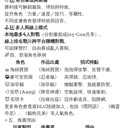
💪 3️⃣
角色養成與裝備
勝利後可解鎖服裝、球拍與特效。
提升角色「力量／速度／技巧」等屬性。
不同皮膚會有發球特效與語音。
🕹️ 4️⃣
多人與線上模式
本地最多4人對戰
（分割畫面或Joy‑Con共享）。
線上排名戰
與
跨平台聯機對戰
。
可組隊雙打、自由賽或亂入賽制。
🌈 四、登場角色舉例
角色
作品出處
招式特點
🧽 海綿寶寶
《海綿寶寶》
泡泡彈攻擊、笑聲干擾。
🥷 麥可安哲羅
《忍者龜》
高彈跳、忍術球。
🐱 加菲貓
《加菲貓》
懶貓重擊、負能量防禦。
💨 安昂 (Aang)
《降世神通》
空氣旋球、快速衝刺。
😈 安琪卡
《拉格拉茲》
惡作劇道具、陷阱網。
更多角色會透過DLC陸續加入，包括《嘿阿諾》、《幽靈
丹尼》、《貓狗兄弟》等人氣角色。
⭐ 五、推薦理由
玩家類型
推薦度
理由