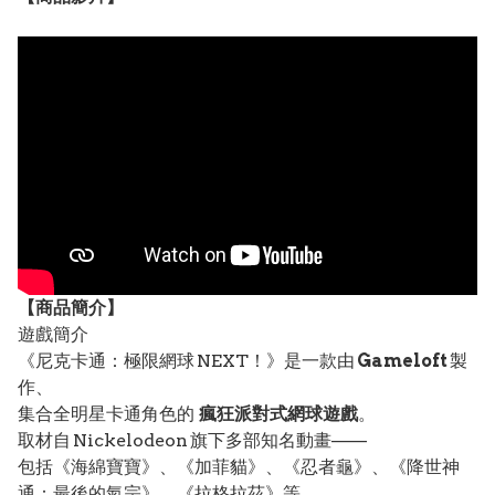
【
商品
簡介】
遊戲簡介
《尼克卡通：極限網球 NEXT！》是一款由
Gameloft
製
作、
集合全明星卡通角色的
瘋狂派對式網球遊戲
。
取材自 Nickelodeon 旗下多部知名動畫——
包括《海綿寶寶》、《加菲貓》、《忍者龜》、《降世神
通：最後的氣宗》、《拉格拉茲》等。