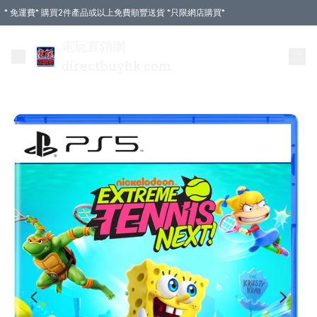
* 免運費* 購買2件產品或以上免費順豐送貨 *只限網店購買*
電玩直銷網
directbuyhk.com