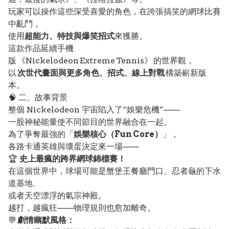
玩家可以操作這些深受喜愛的角色，在誇張搞笑的網球比賽
中亂鬥，
使用
超能力、特技與爆笑招式
來獲勝。
這款作品延續手機
版 《Nickelodeon Extreme Tennis》 的世界觀，
以
次世代畫面與更多角色、招式、線上對戰
構築嶄新版
本。
🧠 二、故事背景
整個 Nickelodeon 宇宙陷入了“娛樂危機”——
一股神秘能量使不同節目的世界融合在一起。
為了爭奪最強的「
娛樂核心（Fun Core）
」，
各路卡通英雄與壞蛋決定來一場——
🏆
史上最瘋的跨界網球錦標賽！
在這個世界中，球場可能是蟹堡王餐廳門口、忍者龜的下水
道基地、
或者天空漂浮的氣宗神殿。
越打，越瘋狂——物理規則也愈加離奇。
💬
劇情幽默風格：