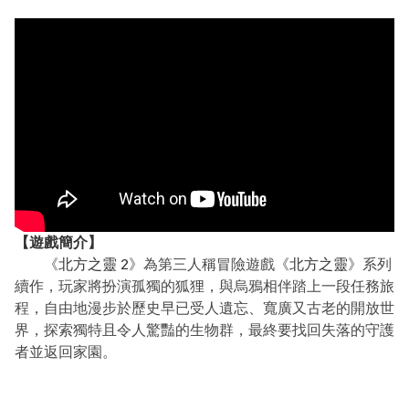
【遊戲簡介】
《
北方之靈 2
》為第三人稱冒險遊戲《
北方之靈
》系列
續作，玩家將扮演孤獨的狐狸，與烏鴉相伴踏上一段任務旅
程，自由地漫步於歷史早已受人遺忘、寬廣又古老的開放世
界，探索獨特且令人驚豔的生物群，最終要找回失落的守護
者並返回家園。