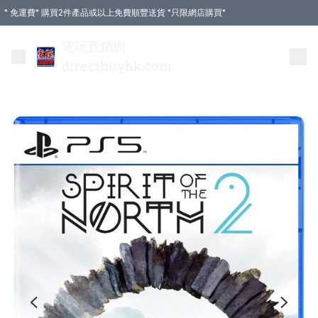
* 免運費* 購買2件產品或以上免費順豐送貨 *只限網店購買*
電玩直銷網
directbuyhk.com