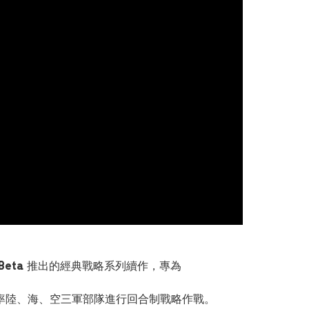
Beta
推出的經典戰略系列續作，專為
率陸、海、空三軍部隊進行回合制戰略作戰。