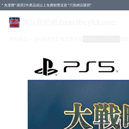
* 免運費* 購買2件產品或以上免費順豐送貨 *只限網店購買*
電玩直銷網 directbuyhk.com
全部商品
【特價清貨】
激安電子城
付款方式
送貨方式
關於