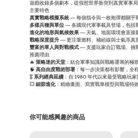
遊戲收錄多個劇本，從假想世界衝突到真實軍事局
主要特色
真實戰略模擬系統
— 每個指令與一枚炮彈都關乎
多樣兵種與單位
— 各國現代軍事載具登場，包括
進化的地形與氣候效果
— 天氣、地面環境會直接
戰略深度提升
— 更注重燃料、補給線與士氣等真
豐富的單人與對戰模式
— 支援玩家自訂戰場、挑
推薦理由
🔥
策略迷的天堂
：結合軍事知識與戰略運籌的極
🧠
高自由度戰術部署
：每一步決策都有影響，全
🎖️
系列經典延續
：自 1980 年代以來最受戰略
💥
細節進化
：精緻畫面、寫實戰車模型與戰場特
你可能感興趣的商品