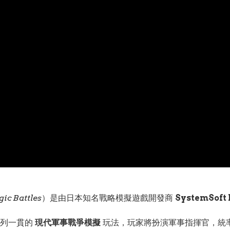
ic Battles
）是由日本知名戰略模擬遊戲開發商
SystemSoft 
系列一貫的
現代軍事戰爭模擬
玩法，玩家將扮演軍事指揮官，統