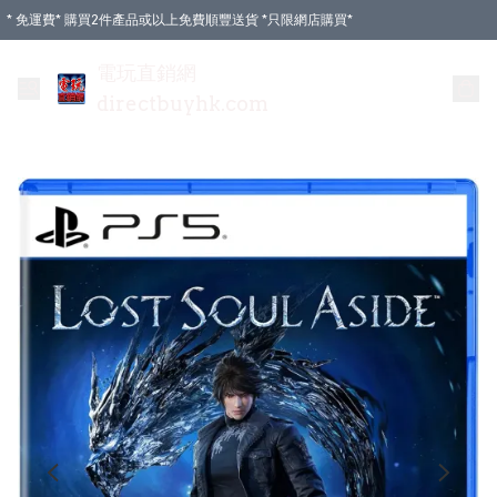
* 免運費* 購買2件產品或以上免費順豐送貨 *只限網店購買*
電玩直銷網
directbuyhk.com