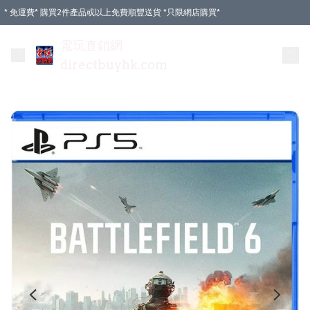
* 免運費* 購買2件產品或以上免費順豐送貨 *只限網店購買*
電玩直銷網
directbuyhk.com