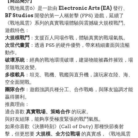
【
商品
簡介】
《戰地風雲6》是一款由
Electronic Arts (EA)
發行、
BF Studios
開發的第一人稱射擊 (FPS) 遊戲，延續了
《戰地風雲》系列的真實戰場體驗與震撼級大規模戰鬥。
遊戲特色：
大規模戰鬥
：支援百人同場作戰，體驗真實的戰場氣氛。
次世代畫質
：透過 PS5 的硬件優勢，帶來精細畫面與流暢
動作。
破壞系統
：經典的戰地環境破壞，建築物能被轟炸摧毀，場
景隨戰況改變。
多樣載具
：坦克、戰機、戰艦與直升機，讓玩家在陸、海、
空全面開戰。
團隊合作
：遊戲強調兵種分工、合作戰略，與隊友協調才能
贏得勝利。
推薦理由：
適合喜歡
真實戰場、策略合作
的玩家。
與好友組隊，能夠享受極度緊張的戰鬥氣氛。
如果你喜歡《決勝時刻》(Call of Duty) 那種快節奏射
擊，但更想要
大規模、全方位戰場
的真實感，《戰地風雲