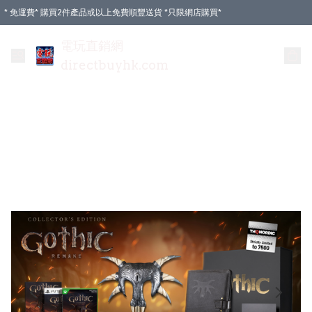
* 免運費* 購買2件產品或以上免費順豐送貨 *只限網店購買*
電玩直銷網
directbuyhk.com