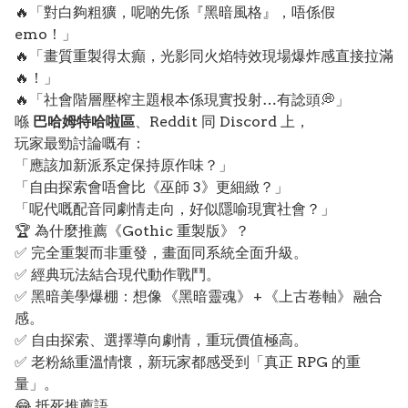
🔥「對白夠粗獷，呢啲先係『黑暗風格』，唔係假
emo！」
🔥「畫質重製得太癲，光影同火焰特效現場爆炸感直接拉滿
🔥！」
🔥「社會階層壓榨主題根本係現實投射…有諗頭💭」
喺
巴哈姆特哈啦區
、Reddit 同 Discord 上，
玩家最勁討論嘅有：
「應該加新派系定保持原作味？」
「自由探索會唔會比《巫師 3》更細緻？」
「呢代嘅配音同劇情走向，好似隱喻現實社會？」
🏆 為什麼推薦《Gothic 重製版》？
✅ 完全重製而非重發，畫面同系統全面升級。
✅ 經典玩法結合現代動作戰鬥。
✅ 黑暗美學爆棚：想像 《黑暗靈魂》 + 《上古卷軸》 融合
感。
✅ 自由探索、選擇導向劇情，重玩價值極高。
✅ 老粉絲重溫情懷，新玩家都感受到「真正 RPG 的重
量」。
😂 抵死推薦語