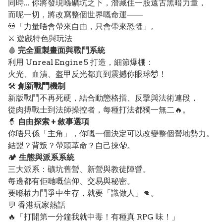
同時... 你將發現喺礦坑之下，潛藏住一股遠古黑暗力量，
而呢一切，將改寫整個世界嘅命運——
💀「力量唔會帶來自由，只會帶來恐懼」。
⚔️ 遊戲特色與玩法
🩸
完全重製畫面與戰鬥系統
利用 Unreal Engine 5 打造，細節爆棚：
火光、血漬、盔甲反光都真到震撼你眼球🤯！
🛠️
創新戰鬥機制
新版戰鬥不再死硬，結合動態格擋、反擊與法術連段，
從肉搏戰士到法師操控者，每種打法都獨一無二🔥。
🧙
自由探索 + 敘事選項
你唔只係「主角」，你嘅一個決定可以改變整個營地勢力。
結盟？背叛？帶頭革命？自己揀😤。
🏕️
生態與派系系統
三大派系：礦坑舊營、新營與教徒陣營。
每邊都有佢哋嘅信仰、交易與秘密。
要喺權力鬥爭中生存，就要「識做人」👊。
💬 香港玩家熱話
🔥「打開第一分鐘我就中毒！有種真 RPG 味！」