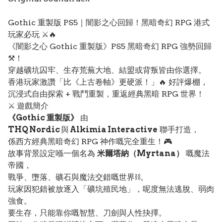
Gothic 重製版 PS5｜闇影之心回歸！黑暗奇幻 RPG 港式
玩家必玩 ⚔️🔥
《闇影之心 Gothic 重製版》PS5 黑暗奇幻 RPG 強勢回歸
⚒️！
穿越礦坑囚牢、生存荒蕪大地、結盟或背叛皆由你選擇。
香港玩家激讚「比《上古卷軸》更硬派！」🔥 好評爆棚，
沉浸式自由探索 + 戰鬥重製，重返經典黑暗 RPG 世界！
⚔️ 遊戲簡介
《Gothic 重製版》
由
THQ Nordic
與
Alkimia Interactive
聯手打造，
係西方經典黑暗奇幻 RPG 神作嘅完全重生！🎮
故事背景設定喺一個名為
米爾塔納（Myrtana）
嘅魔法
帝國，
戰爭、墮落、礦石與魔法交錯嘅世界⛓️。
玩家因犯錯被放逐入「礦坑殖民地」，呢度無法逃脫、弱肉
強食。
要生存，只能靠你嘅智慧、刀劍與人性抉擇。