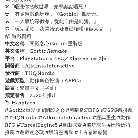
⚒️「唔洗你拯救世界，先學識點唔死！」
💀「有啲遊戲係玩爽，《Gothic》係玩命。」
🔥「一入礦坑深似海，從此自由是幻覺。」
💬「玩完呢款，我開始懷疑自己啱唔啱做人🤣！」
📦 遊戲資料
中文名稱
：闇影之心 Gothic 重製版
英文名稱
：
Gothic Remake
平台
：PlayStation 5／PC／Xbox Series X|S
開發商
：Alkimia Interactive
發行商
：THQ Nordic
遊戲類型
：動作角色扮演（ARPG）
語言
：繁體中文（字幕）
預定發售
：2026 年推出
🏷️ Hashtags
#Gothic重製版 #闇影之心 #黑暗奇幻RPG #PS5遊戲推薦
#THQNordic #AlkimiaInteractive #經典重生 #動作
RPG #UnrealEngine5 #自由探索 #礦坑求生 #巴哈姆特
推薦 #遊戲迷必玩 #黑暗靈魂風 #上古卷軸感覺