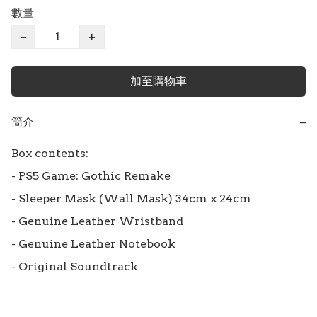
數量
−
+
加至購物車
簡介
−
Box contents:

- PS5 Game: Gothic Remake

- Sleeper Mask (Wall Mask) 34cm x 24cm

- Genuine Leather Wristband

- Genuine Leather Notebook

- Original Soundtrack