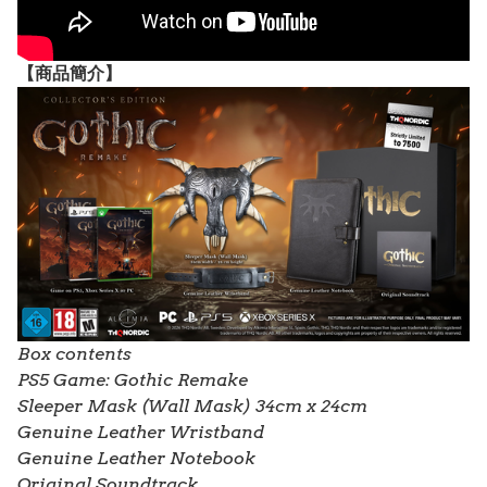
【
商品
簡介】
Box contents
PS5 Game: Gothic Remake
Sleeper Mask (Wall Mask) 34cm x 24cm
Genuine Leather Wristband
Genuine Leather Notebook
Original Soundtrack