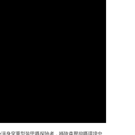
扮演身穿重型裝甲嘅探險者，喺陰森壓抑嘅環境中