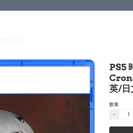
我們 / FAQ
PS5
Cron
英/日文
數量
−