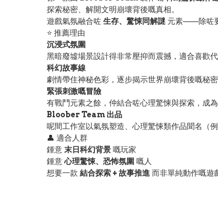
探索秘密、解開文明崩壞背後嘅真相。
遊戲氣氛融合咗
生存、驚悚同解謎
元素——除咗
⭐ 推薦理由
沉浸式氛圍
黑暗廢墟場景設計得非常壓抑而震撼，適合喜歡代
科幻故事線
劇情帶住神秘色彩，逐步揭示世界崩壞背後嘅秘密
緊張刺激嘅冒險
有戰鬥元素之餘，仲結合咗心理驚悚與探索，成為
Bloober Team 出品
呢間工作室以氣氛塑造、心理驚悚類作品聞名（例如《L
👤 適合人群
鍾意
末日科幻背景
嘅玩家
鍾意
心理驚悚、恐怖氛圍
嘅人
想要一款
結合探索 + 故事推進
而非單純動作嘅遊