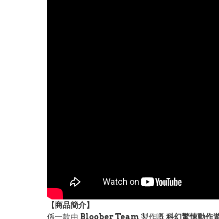
【
商品
簡介】
係一款由
Bloober Team
製作嘅
科幻驚悚動作