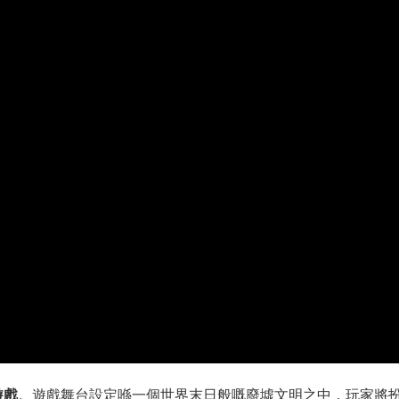
遊戲
。遊戲舞台設定喺一個世界末日般嘅廢墟文明之中，玩家將