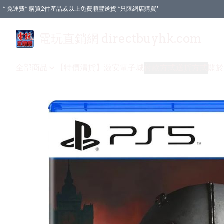
* 免運費* 購買2件產品或以上免費順豐送貨 *只限網店購買*
電玩直銷網 directbuyhk.com
全部商品
【特價清貨】
激安電子城
付款方式
送貨方式
關於