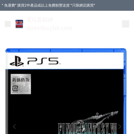
* 免運費* 購買2件產品或以上免費順豐送貨 *只限網店購買*
電玩直銷網
directbuyhk.com