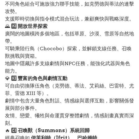
不同角色組合可施放強力聯手技能，如克勞德與蒂法的連擊
攻勢。
支援即時切換與指令模式混合玩法，兼顧爽快與戰略深度。
🌄
2️⃣ 開放世界探索
廣闊的地圖橫跨多個地區，包括草原、沙漠、雪原等自然地
帶。
可騎乘陸行鳥（Chocobo）探索，並解鎖支線任務、召喚
獸挑戰與寶箱。
地圖中隱藏許多支線劇情與NPC任務，能強化武器與角色
能力。
💎
3️⃣ 豐富的角色與劇情互動
可自由切換隊伍角色（克勞德、蒂法、艾莉絲、巴雷特、尤
菲、雷德 XIII 等）。
劇情中包含大量角色對話、情感線與選擇互動，影響關係發
展與部分事件。
友情、戀愛、犧牲與命運貫穿整體劇情，情感刻畫真實而深
刻。
🔥
4️⃣ 召喚獸（Summons）系統回歸
經典召喚如
伊芙利特（Ifrit）
、
巴哈姆特