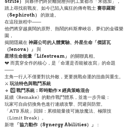
Strife）
與夥伴們終於離開壓抑的工業都市「米德加」，
踏上尋找前戰友、如今已陷入瘋狂的傳奇戰士
賽菲羅斯
（Sephiroth）
的旅途。
在這段旅程中——
他們將穿越廣闊的原野、熱鬧的科斯摩峽谷、夢幻的金碟樂
園，
揭開隱藏在
神羅公司的人體實驗、外星生命「傑諾瓦
（Jenova）」
與
星球生命能量「Lifestream」
的關聯真相。
💔 而貫穿全作的核心，是「命運是否能被改寫」的命題
——
主角一行人不僅要對抗外敵，更要挑戰命運的扭曲與重生。
⚔️
玩法特色與戰鬥系統
🔹
1️⃣ 戰鬥系統：即時動作 × 經典策略混合
延續《Remake》的動作戰鬥體系，並進一步升級：
玩家可自由切換角色進行連續攻擊、閃避與防禦。
「ATB 系統」回歸：累積能量後可施放魔法、極限技
（Limit Break）。
新增
「協力動作（Synergy Abilities）」
：