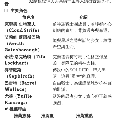
延續植松伸夫與高橋一生等人演出音樂水準。
音
🧙‍♂️
主要角色
角色名
介紹
克勞德·史特萊夫
前神羅戰士團成員，冷靜卻內心
（Cloud Strife）
糾結的青年，背負過去與命運。
艾莉絲·蓋恩斯巴勒
能與星球之聲對話的少女，象徵
（Aerith
希望與生命。
Gainsborough）
蒂法·洛克哈特（Tifa
克勞德青梅竹馬，性格堅強溫
Lockhart）
柔，是隊伍的精神支柱。
賽菲羅斯
傳說中的SOLDIER，墮入黑
（Sephiroth）
暗，追尋“重生”的真理。
巴雷特（Barret
自由戰士，為保護星球對抗神羅
Wallace）
的壯漢。
尤菲（Yuffie
活潑的忍者少女，貪心但正義感
Kisaragi）
強烈。
🌟
推薦理由
推薦族群
推薦度
推薦重點