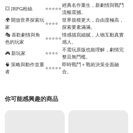
經典名作重生，新劇情與戰鬥
💥 JRPG粉絲
⭐⭐⭐⭐⭐
流暢震撼。
🌍 開放世界探索玩
世界規模更大，自由度極高，
⭐⭐⭐⭐
家
探索要素滿滿。
🎭 喜歡劇情與角
情感描寫細膩，人物互動真實
⭐⭐⭐⭐⭐
色的玩家
感人。
不需玩原版也能理解，劇情完
🎮 新玩家
⭐⭐⭐⭐
整且無門檻。
🧠 策略與動作並重
即時戰鬥＋戰術決策全面融
⭐⭐⭐⭐⭐
者
合。
你可能感興趣的商品