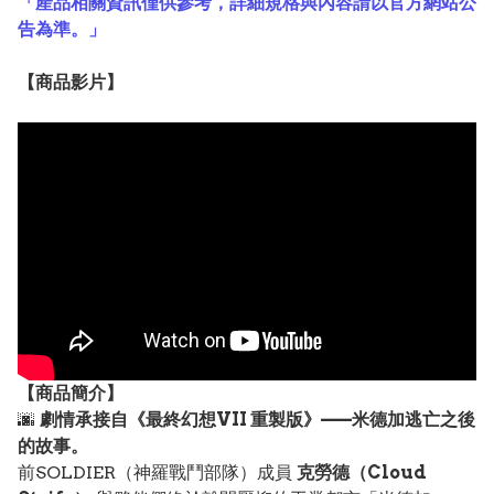
「產品相關資訊僅供參考，詳細規格與內容請以官方網站公
告為準。」
【
商品
影片】
【
商品
簡介】
🌆
劇情承接自《最終幻想VII 重製版》——米德加逃亡之後
的故事。
前SOLDIER（神羅戰鬥部隊）成員
克勞德（Cloud