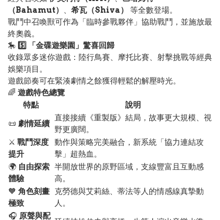
（Bahamut）
、
希瓦（Shiva）
等全數登場。
戰鬥中召喚獸可作為「臨時參戰夥伴」協助戰鬥，並施放最
終奧義。
🎠
5️⃣ 「金碟遊樂園」驚喜回歸
收錄眾多迷你遊戲：陸行鳥賽、摩托比賽、射擊挑戰等經典
娛樂項目。
遊戲節奏可在緊湊劇情之餘獲得輕鬆的解壓時光。
🌈
遊戲特色總覽
特點
說明
直接接續《重製版》結局，故事更大規模、視
📜
劇情延續
野更廣闊。
⚔️
戰鬥深度
動作與策略完美融合，新系統「協力連結攻
提升
擊」超熱血。
🌍
自由探索
半開放世界的原野區域，支線豐富且互動感
體驗
高。
🧡
角色刻畫
克勞德與艾莉絲、蒂法等人的情感線真摯動
極致
人。
🎧
原聲與配