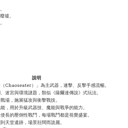
。
廢墟。
。
說明
（Chaoseater）」為主武器，連擊、反擊手感流暢。
關、迷宮與環境謎題，類似《薩爾達傳說》式玩法。
馳戰場，施展猛攻與衝擊戰技。
魂能，用於升級武器技、魔能與戰爭的能力。
天使長的壓倒性戰鬥，每場戰鬥都是視覺盛宴。
淵到天堂遺跡，場景壯闊而詭麗。