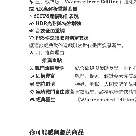
🧠 三、戰神版（Warmastered Edition）強
🖼️
4K高解析重製貼圖
⚡
60FPS流暢動作表現
🌈
HDR光影與特效增強
🔊
音效全面重調
🚀
PS5快速讀取與穩定支援
讓這款經典動作遊戲以次世代畫面焕發新生。
🔥 四、推薦理由
推薦重點
⚔️
戰鬥流暢爽快
結合砍殺與策略反擊，動作
🧩
結構豐富
戰鬥、探索、解謎要素完美
🕊️
史詩劇情
神界、地獄、人間交錯的故
🐴
坐騎戰鬥自由度高
駕馭戰馬、縱橫戰場的快感
🎮
經典重生
《Warmastered Ed
你可能感興趣的商品