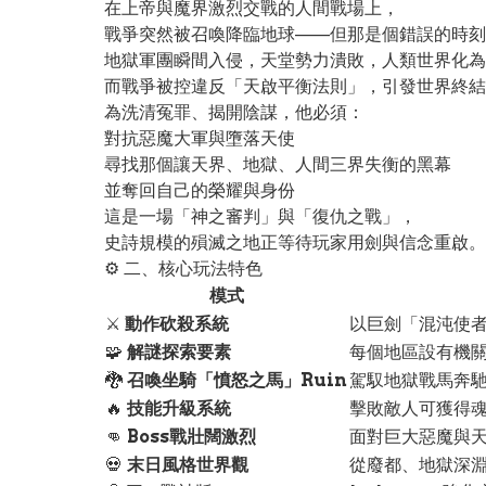
在上帝與魔界激烈交戰的人間戰場上，
戰爭突然被召喚降臨地球——但那是個錯誤的時刻
地獄軍團瞬間入侵，天堂勢力潰敗，人類世界化為
而戰爭被控違反「天啟平衡法則」，引發世界終結
為洗清冤罪、揭開陰謀，他必須：
對抗惡魔大軍與墮落天使
尋找那個讓天界、地獄、人間三界失衡的黑幕
並奪回自己的榮耀與身份
這是一場「神之審判」與「復仇之戰」，
史詩規模的殞滅之地正等待玩家用劍與信念重啟。
⚙️ 二、核心玩法特色
模式
⚔️
動作砍殺系統
以巨劍「混沌使者
🧩
解謎探索要素
每個地區設有機
🐉
召喚坐騎「憤怒之馬」Ruin
駕馭地獄戰馬奔
🔥
技能升級系統
擊敗敵人可獲得
👊
Boss戰壯闊激烈
面對巨大惡魔與
💀
末日風格世界觀
從廢都、地獄深