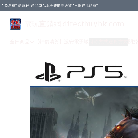
* 免運費* 購買2件產品或以上免費順豐送貨 *只限網店購買*
電玩直銷網 directbuyhk.com
全部商品
【特價清貨】
激安電子城
付款方式
送貨方式
關於