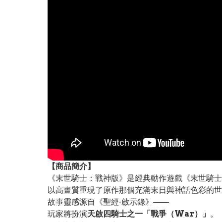
【
商品
簡介】
《末世騎士：戰神版》是經典動作遊戲《末世騎士（D
以高畫質重現了原作那個充滿末日與神話色彩的世
故事靈感源自《聖經·啟示錄》——
玩家將扮演
天啟四騎士之一「戰爭（War）」
。