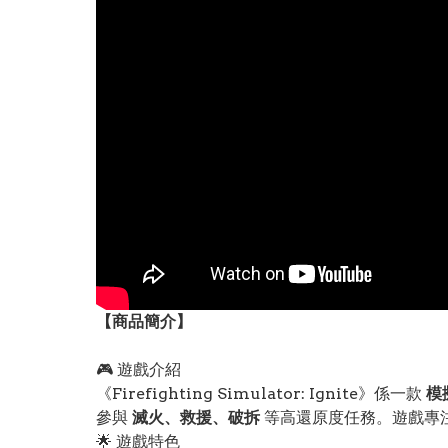
【
商品
簡介】
🎮 遊戲介紹
《Firefighting Simulator: Ignite》係一款
模
參與
滅火、救援、破拆
等高還原度任務。遊戲專
🌟 遊戲特色