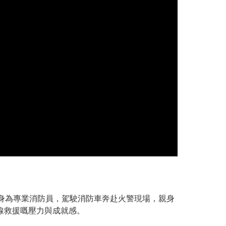
身為專業消防員，駕駛消防車奔赴火警現場，親身
線救援嘅壓力與成就感。