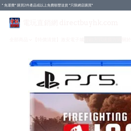
* 免運費* 購買2件產品或以上免費順豐送貨 *只限網店購買*
電玩直銷網 directbuyhk.com
全部商品
【特價清貨】
激安電子城
付款方式
送貨方式
關於