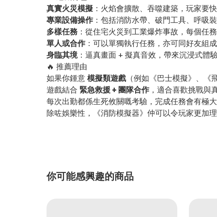
真實火災模擬
：火焰會擴散、吞噬建築，玩家要快
專業設備操作
：包括消防水帶、破門工具、呼吸裝
多樣任務
：從住宅火災到工業爆炸事故，每個任務
單人或合作
：可以單獨執行任務，亦可同好友組成
身臨其境
：逼真畫面 + 擬真音效，帶來沉浸式體
🔥 推薦理由
如果你鍾意
模擬類遊戲
（例如《巴士模擬》、《
遊戲結合
緊急救援 + 團隊合作
，適合喜歡挑戰與
每次出勤都係生死攸關嘅考驗，完成任務會有極大
除咗娛樂性，《消防模擬器》仲可以令玩家更加理
你可能感興趣的商品