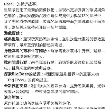
Boss」的起源故事。
重製版使用了最新的圖像技術，呈現出更加真實的環境與角
色細節，讓玩家能夠沉浸在這個充滿張力與策略的世界中。
除了忠於原作的劇情，遊戲的玩法和畫面質量都得到全面提
升，為新舊玩家帶來耳目一新的體驗。
遊戲賣點：
經典重製
：重現玩家熟悉的劇情，並以次世代畫質與音效重
新演繹，帶來更深刻的情感與震撼。
身歷其境的叢林生存體驗
：玩家需要在叢林中狩獵、隱藏，
並運用環境來對抗敵人。
戰術間諜行動
：融合隱蔽行動、戰術策略及多樣化武器系
統，挑戰玩家的智慧與反應。
探索Big Boss的起源
：揭開潛龍諜影世界中的重要人物
「Big Boss」的傳奇誕生。
全新技術支持
：利用強大的遊戲技術，提升遊戲畫質、光影
效果及音效設計，帶來身臨其境的感官體驗。
適合對象：
原作粉絲：懷舊之餘享受重製版的進化。