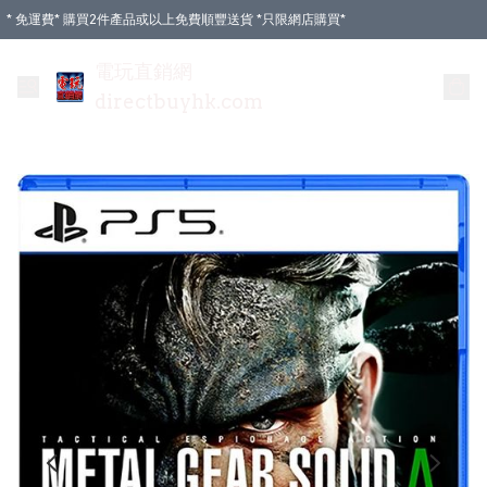
* 免運費* 購買2件產品或以上免費順豐送貨 *只限網店購買*
電玩直銷網
directbuyhk.com