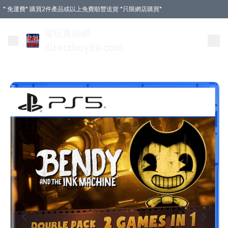
* 免運費* 購買2件產品或以上免費順豐送貨 *只限網店購買*
電玩直銷網
directbuyhk.com