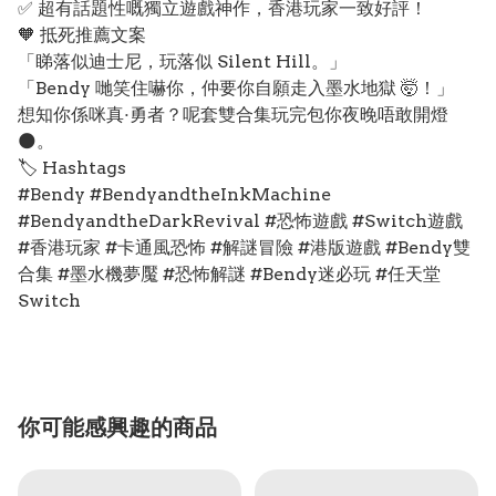
✅ 超有話題性嘅獨立遊戲神作，香港玩家一致好評！
🧡 抵死推薦文案
「睇落似迪士尼，玩落似 Silent Hill。」
「Bendy 哋笑住嚇你，仲要你自願走入墨水地獄 🤯！」
想知你係咪真·勇者？呢套雙合集玩完包你夜晚唔敢開燈
🌑。
🏷️ Hashtags
#Bendy #BendyandtheInkMachine
#BendyandtheDarkRevival #恐怖遊戲 #Switch遊戲
#香港玩家 #卡通風恐怖 #解謎冒險 #港版遊戲 #Bendy雙
合集 #墨水機夢魘 #恐怖解謎 #Bendy迷必玩 #任天堂
Switch
你可能感興趣的商品