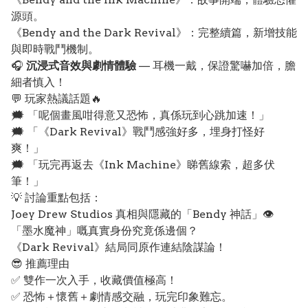
源頭。
《Bendy and the Dark Revival》：完整續篇，新增技能
與即時戰鬥機制。
🎧
沉浸式音效與劇情體驗
— 耳機一戴，保證驚嚇加倍，膽
細者慎入！
💬 玩家熱議話題🔥
🗯️ 「呢個畫風咁得意又恐怖，真係玩到心跳加速！」
🗯️ 「《Dark Revival》戰鬥感強好多，埋身打怪好
爽！」
🗯️ 「玩完再返去《Ink Machine》睇舊線索，超多伏
筆！」
💡 討論重點包括：
Joey Drew Studios 真相與隱藏的「Bendy 神話」👁️
「墨水魔神」嘅真實身份究竟係邊個？
《Dark Revival》結局同原作連結陰謀論！
😎 推薦理由
✅ 雙作一次入手，收藏價值極高！
✅ 恐怖＋懷舊＋劇情感交融，玩完印象難忘。