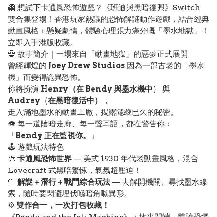
👻 想試下卡通風恐怖遊戲？《班迪與黑暗復興》Switch
雙合集登場！香港玩家熱議的恐怖解謎動作遊戲，結合經典
動畫風格＋懸疑劇情，體驗心理張力滿分嘅「墨水地獄」！
立即入手港版收藏。
💀 故事簡介｜一場來自「動畫地獄」的惡夢正式展開
曾經輝煌的
Joey Drew Studios
因為一部古老的「墨水
機」而變得詭異恐怖。
你將扮演
Henry（在 Bendy 與墨水機中）
與
Audrey（在黑暗復活中）
，
走入滿地墨水的動畫工廠，揭露隱藏已久的秘密。
👁️ 每一道陰暗走廊、每一聲耳語，都在警告你：
「
Bendy 正在監視你。
」
🕹️ 遊戲玩法特色
🎨
卡通風恐怖世界
— 美式 1930 年代老動畫風格，混合
Lovecraft 式黑暗驚悚，氣氛超壓迫！
🔩
解謎＋潛行＋戰鬥綜合玩法
— 去解開機關、尋找墨水線
索，隨時要閃避埋伏喺暗角嘅異形。
⚙️
雙作合一，一次打包收藏！
《Bendy and the Ink Machine》：故事開端，體驗恐懼