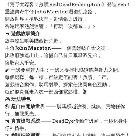
《荒野大鏢客：救贖 Red Dead Redemption》登陸 PS5！
重溫傳奇牛仔 John Marston 嘅復仇之路，
開放世界＋槍戰決鬥＋劇情張力爆燈，
香港玩家熱烈迴響：「再玩一次都喊！」⚡
🔫
遊戲故事簡介
故事發生喺美國西部荒野，
主角
John Marston
—— 一個曾經嘅亡命之徒，
比政府強逼出山，追捕自己昔日嘅幫派兄弟，
換取家人平安。
🧨 一邊要重建人生；一邊又要掙扎喺道德與暴力之間。
每個選擇、每一槍，都決定佢能否「救贖」自己。
遊戲結合動作、騎馬射擊、探索任務同角色互動，
就好似真係走入咗一部西部電影咁。🎬
🎮
玩法特色
🏇
超自由開放世界
—— 騎馬橫越沙漠、城鎮、荒地任你
行，無限風光。
🔫
真實槍戰系統
—— Dead Eye 慢動作爆頭，一秒化身牛
仔神槍手。
🤝
劇情細節豐富
—— 每個支線都有人情味，連一個陌生人