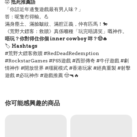
🤣
抵死推薦語
「你話近年邊隻遊戲最有男人味？」
答：呢隻冇得輸。💪
滿身塵土、滿臉皺紋、滿腔正義，仲有匹馬！🐎
《荒野大鏢客：救贖》真係嗰種「玩完唔講笑」嘅神作。
唔玩？你對得住你個 inner cowboy 咩？🤠🔥
🏷️
Hashtags
#荒野大鏢客救贖 #RedDeadRedemption
#RockstarGames #PS5遊戲 #西部傳奇 #牛仔遊戲 #劇
情神作 #開放世界 #殭屍模式 #香港玩家 #經典重製 #射擊
遊戲 #必玩神作 #遊戲推薦 🤠🔫🔥
你可能感興趣的商品