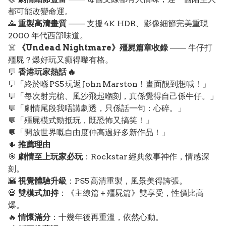
都可能改變命運。
🌄
重製高清畫質
—— 支援 4K HDR、影像細節完美重現
2000 年代西部味道。
☠️
《Undead Nightmare》殭屍篇章收錄
—— 牛仔打
殭屍？爆好玩又癲得嚟有格。
💬
香港玩家熱話 🔥
💬「終於喺 PS5 玩返 John Marston！畫面靚到想喊！」
💬「每次射完槍、風沙飛起嗰刻，真係覺得自己係牛仔。」
💬「劇情尾段我唔講劇透，只係話一句：心碎。」
💬「殭屍模式勁抵玩，既恐怖又搞笑！」
💬「開放世界嘅自由度仲高過好多新作品！」
🌵
推薦理由
🎯
劇情至上玩家必玩
：Rockstar 經典敘事神作，情感深
刻。
🌇
視覺體驗升級
：PS5 高清重製，風景美得誇張。
💀
雙模式加持
：《主線篇＋殭屍篇》雙享受，性價比高
爆。
🔥
情懷滿分
：十幾年後再重溫，依然心動。