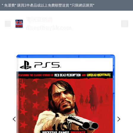
* 免運費* 購買2件產品或以上免費順豐送貨 *只限網店購買*
電玩直銷網
directbuyhk.com