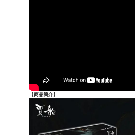
【
商品
簡介】