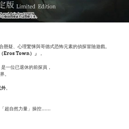
合懸疑、心理驚悚與哥德式恐怖元素的偵探冒險遊戲。
Eros Town）」
，
是一位已退休的前探員，
界。
意外
。
「超自然力量」操控……