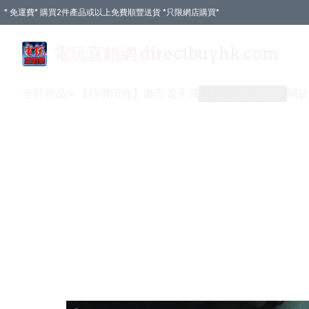
* 免運費* 購買2件產品或以上免費順豐送貨 *只限網店購買*
電玩直銷網 directbuyhk.com
全部商品
【特價清貨】
激安電子城
付款方式
送貨方式
關於