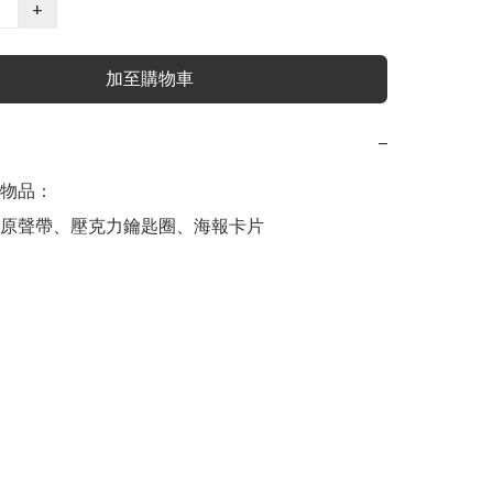
+
加至購物車
−
物品：

原聲帶、壓克力鑰匙圈、海報卡片