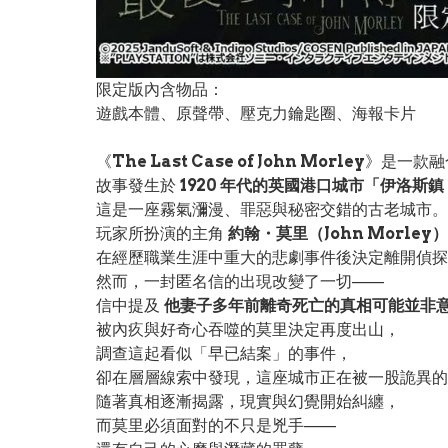
限定版內含物品：
遊戲本體、原聲帶、壓克力鑰匙圈、海報卡片
《
The Last Case of John Morley
》是一款融
故事發生於
1920 年代的英國港口城市「伊洛斯鎮（
這是一座霧氣瀰漫、罪惡與秘密交錯的古老城市。
玩家所扮演的主角
約翰・莫里（John Morley）
在經歷職業生涯中重大的悲劇事件後決定離開偵探
然而，一封匿名信的出現改變了一切——
信中提及
他妻子多年前離奇死亡的真相可能並非
被內疚與好奇心吞噬的莫里決定再度出山，
調查這起看似「早已結案」的事件，
卻在層層線索中發現，這座城市正在被一股詭異的
隨著真相逐漸揭露，現實與幻覺開始糾纏，
而莫里必須面對的不只是兇手——