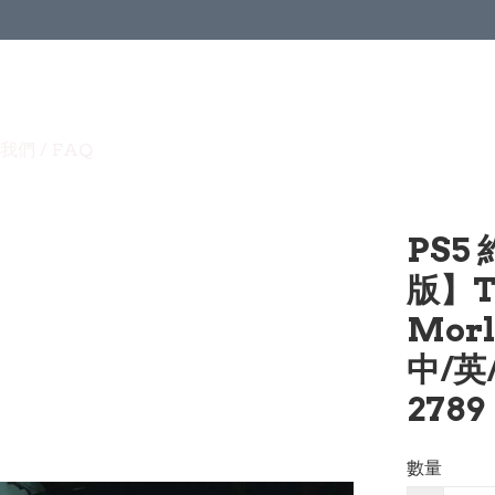
我們 / FAQ
PS5
版】Th
Morl
中/英
2789
數量