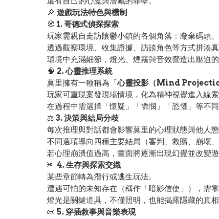
還有自己的心魔與潛藏的罪孽。
🔎
遊戲玩法特色與機制
🧭
1. 哥德式偵探探索
玩家需親自走訪陰鬱小鎮的各個角落：廢棄碼頭、
透過觀察環境、收集證據、訪談角色等方式拼湊真
環境中充滿細節，燈光、煙霧與音效營造出壓迫的
🧠
2. 心靈推理系統
莫里擁有一種稱為「
心靈投影（Mind Projecti
玩家可重現案發現場情境，化為精神視覺進入線索
在過程中需選擇「懷疑」「憐憫」「恐懼」等不同
⚖️
3. 決策與結局分歧
每次推理與對話都會影響莫里的心理狀態與他人態
不同選項導向四種主要結局（審判、救贖、崩壞、
若心理崩潰值過高，畫面將逐漸出現幻覺並改變遊
🔦
4. 生存與探索交織
某些章節轉為潛行或逃生玩法。
遭遇可怕的未知存在（稱作「暗影信使」），需靠
燈光是關鍵道具，不僅照明，也能揭露隱藏的真相
📜
5. 穿插敘事與音樂表現