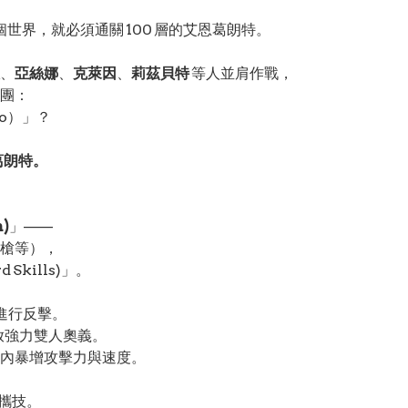
世界，就必須通關 100 層的艾恩葛朗特。
、
亞絲娜
、
克萊因
、
莉茲貝特
等人並肩作戰，
團：
o）」？
葛朗特。
)
」——
槍等），
kills)」。
進行反擊。
放強力雙人奧義。
內暴增攻擊力與速度。
連攜技。