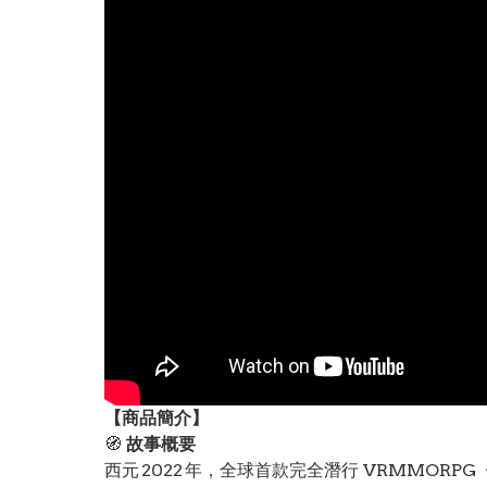
【
商品
簡介】
🧭
故事概要
西元 2022 年，全球首款完全潛行 VRMMORPG《S