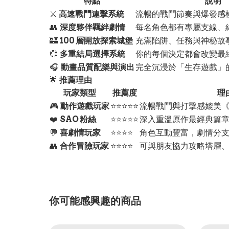
特點
說明
⚔️
高速戰鬥連擊系統
流暢的戰鬥節奏與爆發感
👥
深度夥伴羈絆劇情
每名角色都有專屬支線、
🏰
100 層開放探索城堡
充滿陷阱、任務與神秘故
💞
多重結局選擇系統
你的每個決定都會改變最
🎧
動畫品質配樂與演出
完全沉浸於「生存遊戲」
🌟
推薦理由
玩家類型
推薦度
理
🎮
動作遊戲玩家
⭐⭐⭐⭐⭐
流暢戰鬥與打擊感媲美
❤️
SAO 粉絲
⭐⭐⭐⭐⭐
深入重溫原作最經典篇
💬
喜劇情玩家
⭐⭐⭐⭐
角色互動豐富，劇情分
👥
合作冒險玩家
⭐⭐⭐⭐
可與朋友協力攻略塔層、挑
你可能感興趣的商品