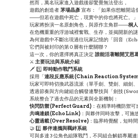
然而，萬名玩家進入遊戲後卻驚覺無法登出，
遊戲的創造者
茅場晶彥
宣布：「如果你想離開這個
——但若在遊戲中死亡，現實中的你也將死亡。」
玩家將扮演一名原創角色，與原作主角群——
桐人
在危機重重的浮游城裡奮戰、生存，並揭開新的謎
為何遊戲中不斷出現過往玩家記憶的「回音（Ech
它們與被封印的第 0 層有什麼關聯？
這一次，你的選擇將真正決定
誰能活著離開艾恩
⚔️
主要玩法與系統介紹
🗡️ 1️⃣
即時動作戰鬥系統
採用「
連段反應系統 (Chain Reaction System
玩家可即時切換武器流派（單手劍、雙劍、細劍、
透過節奏與方向鍵組合觸發連擊技與「劍技 (Sword S
系統整合了過去作品的元素與全新機制：
快閃防禦 (Perfect Guard)
：在精準時機防禦可
共鳴連鎖 (Echo Link)
：與夥伴同時攻擊，可施
心靈過載 (Over Resolve)
：臨界時覺醒，短時間
🤝 2️⃣
夥伴連攜與羈絆系統
可與多達 3 位角色組隊戰鬥，不同組合解鎖專屬