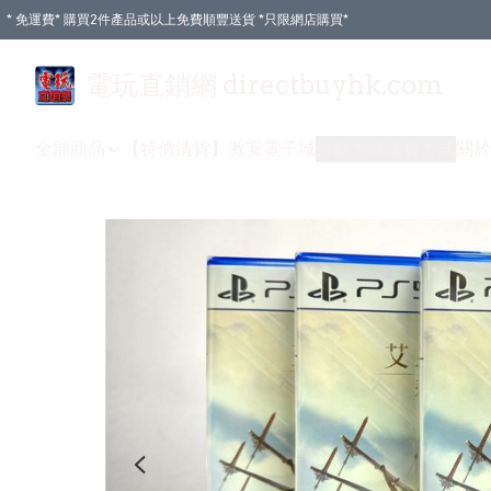
* 免運費* 購買2件產品或以上免費順豐送貨 *只限網店購買*
電玩直銷網 directbuyhk.com
全部商品
【特價清貨】
激安電子城
付款方式
送貨方式
關於