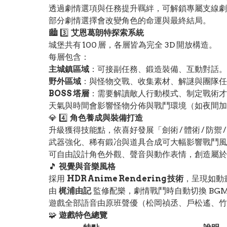
透過劇情選項與任務提升羈絆，可解鎖專屬支線劇
部分劇情選擇會改變角色的命運與最終結局。
🏙️ 3️⃣
艾恩葛朗特探索系統
城堡共有 100 層，各層皆為完全 3D 開放構造。
每層包含：
主城鎮區域
：可接副任務、鍛造裝備、互動對話。
野外區域
：與怪物交戰、收集素材、解謎與團隊任
BOSS 塔層
：需要解讀敵人行動模式、制定戰術才
天氣與時間會影響怪物分佈與戰鬥環境（如夜間加
💎 4️⃣
角色養成與裝備打造
升級獲得技能點，依喜好發展「劍術 / 體術 / 防禦 /
武器強化、稀有鍛冶與道具合成可大幅影響戰鬥風
可自由設計角色外觀、聲音與動作表情，創造屬於自
🎵
視覺與音樂風格
採用
HDR Anime Rendering 技術
，呈現如動
由
梶浦由記
監修配樂，劇情戰鬥時自動切換 BG
遊戲全部語音由原班聲優（松岡禎丞、戶松遙、竹
🧩
遊戲特色總覽