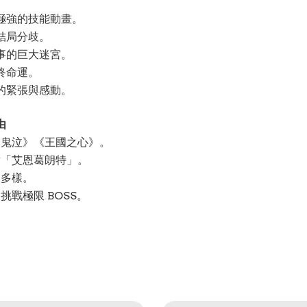
極強的技能動畫。
結局分歧。
事的巨大迷宮。
終命運。
的緊張與感動。
由
《鬼泣》《王國之心》。
章「艾恩葛朗特」。
支多樣。
戰極限 BOSS。