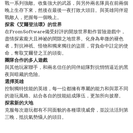
戰一系列強敵。收集強大的武器，與另外兩名隊員在前兩個
晚上生存下來，然後在最後一夜打敗大頭目。與英雄同伴迎
戰敵人，把握每一個晚上。
探索《艾爾登法環》的世界
在FromSoftware備受好評的開放世界動作冒險遊戲中，
盡情探索龐大且神祕的間隙之地世界。化身為卑微的褪色
者，對抗神祇、怪物和獨來獨往的盜匪，背負命中註定的使
命，奪取艾爾登之王的頭銜。
團隊合作的多人遊戲
與其他玩家聯手，和兩名信任的同伴組隊對抗悄悄逼近的黑
夜與暗藏的危險。
選擇英雄
控制獨特技能的英雄，每一位都擁有專屬的能力和與眾不同
的遊玩風格。結合各自的技能組成隊伍，更加所向披靡。
探索新的大地
克服每次遊玩都有不同面貌的各種環境威脅，並設法活到第
三晚，抵抗氣勢懾人的頭目。