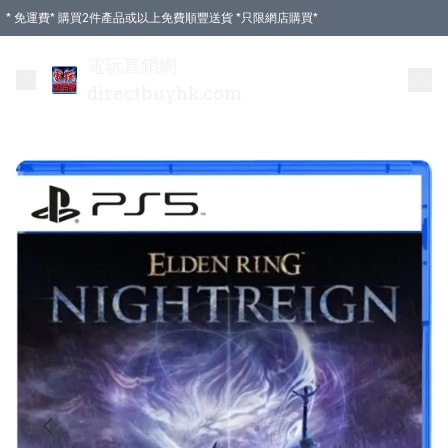
* 免運費* 購買2件產品或以上免費順豐送貨 *只限網店購買*
電玩直銷網
directbuyhk.com