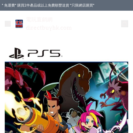
* 免運費* 購買2件產品或以上免費順豐送貨 *只限網店購買*
電玩直銷網
directbuyhk.com