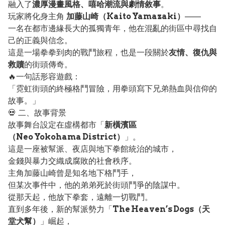
融入了
濃厚漫畫風格、嘻哈潮流與劇情敘事
。
玩家將化身主角
加藤山崎（Kaito Yamazaki）
——
一名在都市邊緣長大的孤獨青年，他在混亂的街區中尋找自
己的正義與信念。
這是一場拳拳到肉的戰鬥旅程，也是一段關於
友情、復仇與
救贖
的街頭傳奇。
🔥一句話形容遊戲：
「霓虹街頭的終極格鬥冒險，用拳頭寫下兄弟熱血與信仰的
故事。」
💀 二、故事背景
故事舞台設定在虛構都市「
新橫濱區
（Neo Yokohama District）
」。
這是一座被幫派、夜店與地下拳館統治的城市，
金錢與暴力交織成腐敗的社會秩序。
主角加藤山崎曾是知名地下格鬥手，
但某次事件中，他的弟弟死於街頭鬥爭的陰謀中。
從那天起，他放下拳套，遠離一切戰鬥。
直到多年後，新的幫派勢力「
The Heaven’s Dogs（天
堂犬幫）
」崛起，