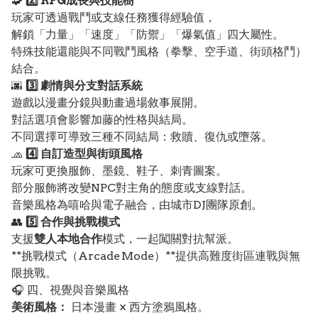
🧩
2️⃣ RPG成長與技能樹
玩家可透過戰鬥或支線任務獲得經驗值，
解鎖「力量」「速度」「防禦」「爆氣值」四大屬性。
特殊技能還能與不同戰鬥風格（拳擊、空手道、街頭格鬥）
結合。
🌆
3️⃣ 劇情與分支對話系統
遊戲以漫畫分鏡與動畫過場敘事展開。
對話選項會影響加藤的性格與結局。
不同選擇可導致三種不同結局：救贖、復仇或墮落。
🧢
4️⃣ 自訂造型與街頭風格
玩家可更換服飾、墨鏡、鞋子、刺青圖案。
部分服飾將改變NPC對主角的態度或支線對話。
音樂風格為嘻哈與電子融合，由城市DJ團隊原創。
👥
5️⃣ 合作與挑戰模式
支援
雙人本地合作
模式，一起闖關對抗幫派。
**挑戰模式（Arcade Mode）**提供高難度街區連戰與無
限挑戰。
🎧 四、視覺與音樂風格
美術風格：
日本漫畫 × 西方塗鴉風格。