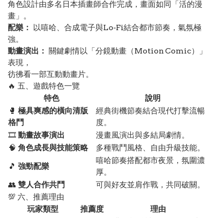
角色設計由多名日本插畫師合作完成，畫面如同「活的漫
畫」。
配樂：
以嘻哈、合成電子與Lo‑Fi結合都市節奏，氣氛極
強。
動畫演出：
關鍵劇情以「分鏡動畫（Motion Comic）」
表現，
彷彿看一部互動動畫片。
🔥 五、遊戲特色一覽
特色
說明
🥊
極具爽感的橫向清版
經典街機節奏結合現代打擊流暢
格鬥
度。
🎞
動畫故事演出
漫畫風演出與多結局劇情。
🧠
角色成長與技能策略
多種戰鬥風格、自由升級技能。
嘻哈節奏搭配都市夜景，氛圍濃
🎵
強勁配樂
厚。
👥
雙人合作共鬥
可與好友並肩作戰，共同破關。
💯 六、推薦理由
玩家類型
推薦度
理由