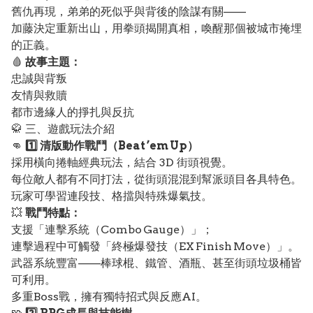
舊仇再現，弟弟的死似乎與背後的陰謀有關——
加藤決定重新出山，用拳頭揭開真相，喚醒那個被城市掩埋
的正義。
🩸
故事主題：
忠誠與背叛
友情與救贖
都市邊緣人的掙扎與反抗
🥋 三、遊戲玩法介紹
👊
1️⃣ 清版動作戰鬥（Beat ’em Up）
採用橫向捲軸經典玩法，結合 3D 街頭視覺。
每位敵人都有不同打法，從街頭混混到幫派頭目各具特色。
玩家可學習連段技、格擋與特殊爆氣技。
💥
戰鬥特點：
支援「連擊系統（Combo Gauge）」；
連擊過程中可觸發「終極爆發技（EX Finish Move）」。
武器系統豐富——棒球棍、鐵管、酒瓶、甚至街頭垃圾桶皆
可利用。
多重Boss戰，擁有獨特招式與反應AI。