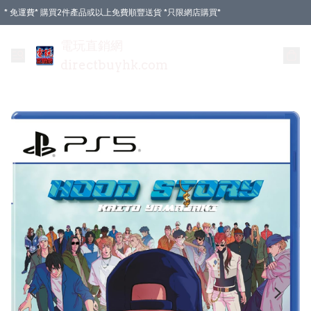
* 免運費* 購買2件產品或以上免費順豐送貨 *只限網店購買*
電玩直銷網
directbuyhk.com