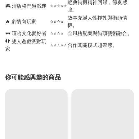
經典街機精神回歸，節奏感
🎮 清版格鬥遊戲迷
⭐⭐⭐⭐⭐
強。
故事充滿人性掙扎與街頭情
🔥 劇情向玩家
⭐⭐⭐⭐
懷。
🕶️ 嘻哈文化愛好者
⭐⭐⭐⭐
全風格配樂與街頭藝術融合。
👬 雙人遊戲派對玩
⭐⭐⭐⭐⭐
合作闖關模式超帶感。
家
你可能感興趣的商品