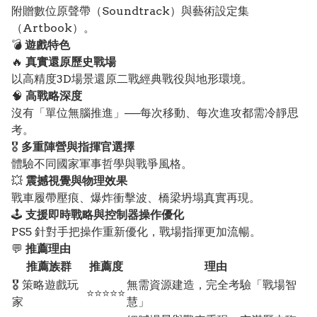
附贈數位原聲帶（Soundtrack）與藝術設定集
（Artbook）。
💣
遊戲特色
🔥
真實還原歷史戰場
以高精度3D場景還原二戰經典戰役與地形環境。
🧠
高戰略深度
沒有「單位無腦推進」──每次移動、每次進攻都需冷靜思
考。
🎖️
多重陣營與指揮官選擇
體驗不同國家軍事哲學與戰爭風格。
💥
震撼視覺與物理效果
戰車履帶壓痕、爆炸衝擊波、橋梁坍塌真實再現。
🕹️
支援即時戰略與控制器操作優化
PS5 針對手把操作重新優化，戰場指揮更加流暢。
💬
推薦理由
推薦族群
推薦度
理由
🎖️ 策略遊戲玩
無需資源建造，完全考驗「戰場智
⭐⭐⭐⭐⭐
家
慧」