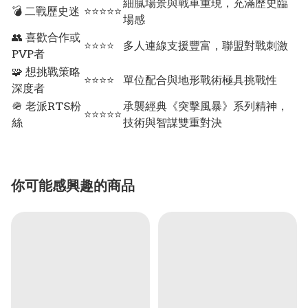
細膩場景與戰車重現，充滿歷史臨
💣 二戰歷史迷
⭐⭐⭐⭐⭐
場感
👥 喜歡合作或
⭐⭐⭐⭐
多人連線支援豐富，聯盟對戰刺激
PVP者
🧩 想挑戰策略
⭐⭐⭐⭐
單位配合與地形戰術極具挑戰性
深度者
🪖 老派RTS粉
承襲經典《突擊風暴》系列精神，
⭐⭐⭐⭐⭐
絲
技術與智謀雙重對決
你可能感興趣的商品