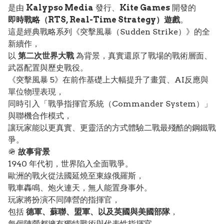
是由
Kalypso Media
發行、
Kite Games
開發的
即時戰略（RTS, Real-Time Strategy）遊戲
。
這是經典戰略系列《突擊風暴（Sudden Strike）》的全
新續作，
以
第二次世界大戰
為背景，真實還原了戰場的戰術層面、
武器配置與歷史戰役。
《突擊風暴 5》在前作基礎上大幅提升了畫質、AI反應與
單位物理表現，
同時引入「戰爭指揮官系統（Commander System）」
與聯機合作模式，
讓玩家能以更真實、更靈活的方式體驗二戰最殘酷的鋼鐵戰
爭。
🪖
故事背景
1940 年代初，世界陷入全面戰爭。
歐洲的戰火從法國延燒至東線俄羅斯，
戰車轟鳴、炮火連天，無人能置身事外。
玩家將扮演不同陣營的指揮官，
包括
德軍、蘇聯、盟軍、以及英國與美國部隊
，
每個陣營都擁有獨特戰術與代表性指揮官。