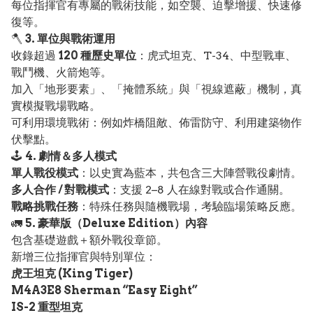
每位指揮官有專屬的戰術技能，如空襲、迫擊增援、快速修
復等。
🪓
3. 單位與戰術運用
收錄超過
120 種歷史單位
：虎式坦克、T-34、中型戰車、
戰鬥機、火箭炮等。
加入「地形要素」、「掩體系統」與「視線遮蔽」機制，真
實模擬戰場戰略。
可利用環境戰術：例如炸橋阻敵、佈雷防守、利用建築物作
伏擊點。
🕹️
4. 劇情＆多人模式
單人戰役模式
：以史實為藍本，共包含三大陣營戰役劇情。
多人合作 / 對戰模式
：支援 2–8 人在線對戰或合作通關。
戰略挑戰任務
：特殊任務與隨機戰場，考驗臨場策略反應。
🚛
5. 豪華版（Deluxe Edition）內容
包含基礎遊戲＋額外戰役章節。
新增三位指揮官與特別單位：
虎王坦克 (King Tiger)
M4A3E8 Sherman “Easy Eight”
IS-2 重型坦克