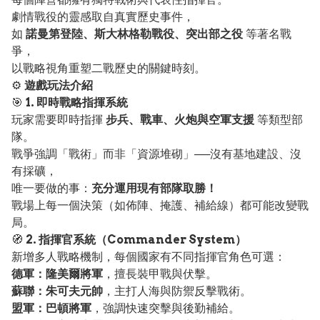
劇情戰役的靈感取自真實歷史事件，
如
諾曼第登陸、斯大林格勒戰役、突出部之役
等著名戰
爭，
以戰略視角重塑二戰歷史的關鍵時刻。
⚙️
遊戲玩法介紹
🎯
1. 即時戰略指揮系統
玩家需要即時指揮
步兵、戰車、火炮與空軍支援
等類型部
隊。
戰爭強調「戰術」而非「資源堆砌」──沒有基地建設、沒
有採礦，
唯一要做的事：
充分運用現有部隊取勝！
戰場上每一個決策（如佈陣、掩護、補給線）都可能改變戰
局。
🧭
2. 指揮官系統（Commander System）
新增多人戰略機制，每個國家有不同指揮官角色可選：
德軍：隆美爾將軍
，擅長裝甲戰與伏擊。
蘇聯：朱可夫元帥
，主打人海與防禦反擊戰術。
盟軍：巴頓將軍
，強調快速突擊與後勤補給。