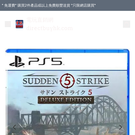
* 免運費* 購買2件產品或以上免費順豐送貨 *只限網店購買*
電玩直銷網
directbuyhk.com