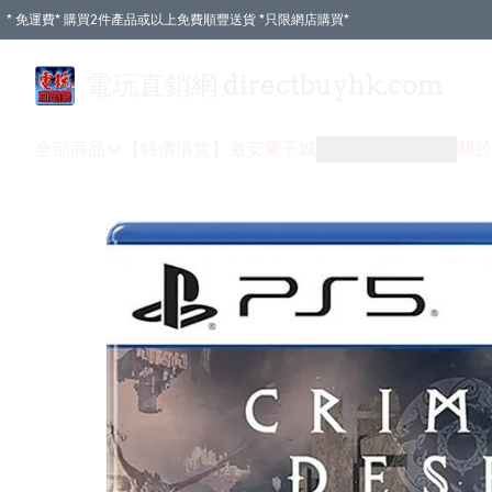
* 免運費* 購買2件產品或以上免費順豐送貨 *只限網店購買*
電玩直銷網 directbuyhk.com
全部商品
【特價清貨】
激安電子城
付款方式
送貨方式
關於