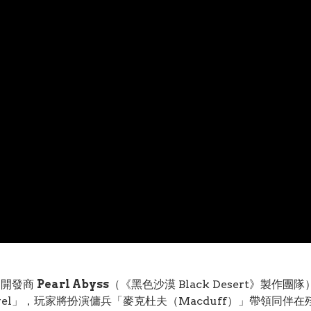
知名開發商
Pearl Abyss
（《黑色沙漠 Black Desert》製作團
el」，玩家將扮演傭兵「麥克杜夫（Macduff）」帶領同伴