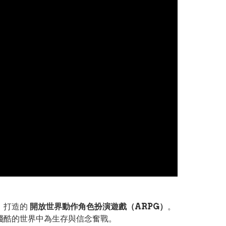
隊）打造的
開放世界動作角色扮演遊戲（ARPG）
。
在殘酷的世界中為生存與信念奮戰。