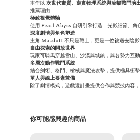
本作以
次世代畫質、寫實物理系統與流暢戰鬥演
推薦理由
極致視覺體驗
使用 Pearl Abyss 自研引擎打造，光影細
深度劇情與角色塑造
主角 Macduff 不只是戰士，更是一位被過去
自由探索的開放世界
玩家可騎馬穿越雪山、沙漠與城鎮，與各勢力互動
多層次動作戰鬥系統
結合劍術、格鬥、槍械與魔法攻擊，提供極具衝擊
單人與線上要素兼備
除了劇情模式，遊戲還計畫提供合作與競技內容，
你可能感興趣的商品