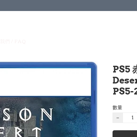
我們 / FAQ
PS5
Dese
PS5-
數量
−