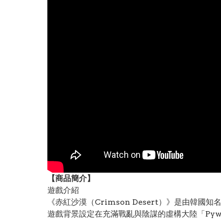
【
商品
簡介】
遊戲介紹
《赤紅沙漠（Crimson Desert）》是由韓國
遊戲背景設定在充滿戰亂與陰謀的虛構大陸「Pyw