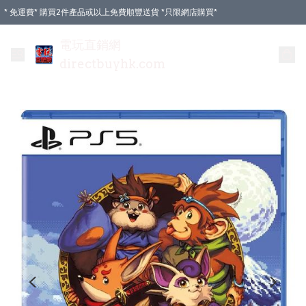
* 免運費* 購買2件產品或以上免費順豐送貨 *只限網店購買*
電玩直銷網
directbuyhk.com