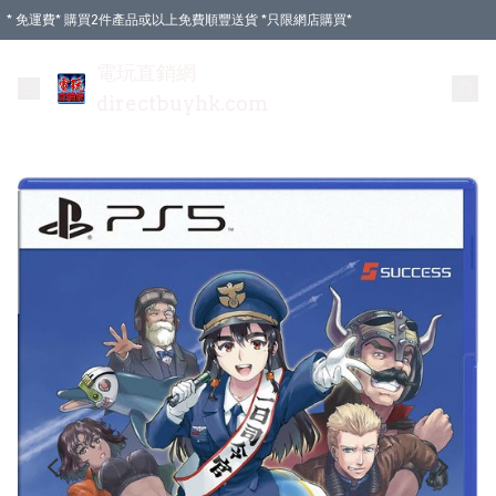
* 免運費* 購買2件產品或以上免費順豐送貨 *只限網店購買*
電玩直銷網
directbuyhk.com