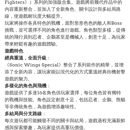
Fighters》）系列的加強版合集。遊戲將前幾代作品中的
內容重新整合，並加入了全新角色、關卡設計與多結局路
線，使遊戲耐玩度大幅提升。
玩家將操作各具特色的戰機，面對形形色色的敵人和Boss
挑戰，並可選擇不同的角色進行遊戲。角色類型多樣，從傳
統的飛行員到忍者、企鵝甚至是機械人，創意十足，為玩家
帶來輕鬆有趣的遊戲體驗。
遊戲特色
經典重溫，全面升級
：
《Sonic Wings Special》整合了系列前作的精華，並增
添了全新內容，讓玩家能以現代化的方式重溫經典街機射擊
遊戲的魅力。
多樣化的角色與飛機
：
遊戲提供了多達16名角色供玩家選擇，每位角色皆有獨特
的戰機與技能。角色設定創意十足，包括忍者、企鵝、熊貓
等非傳統角色，為遊戲增添趣味性。
多結局與分支路線
：
每次遊玩都可能觸發不同的關卡與結局，遊戲過程充滿新鮮
感與探索樂趣，為玩家提供高重玩價值。